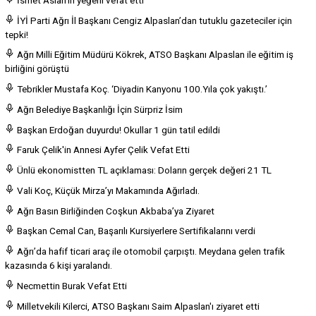
İYİ Parti Ağrı İl Başkanı Cengiz Alpaslan’dan tutuklu gazeteciler için
tepki!
Ağrı Milli Eğitim Müdürü Kökrek, ATSO Başkanı Alpaslan ile eğitim iş
birliğini görüştü
Tebrikler Mustafa Koç. ‘Diyadin Kanyonu 100.Yıla çok yakıştı.’
Ağrı Belediye Başkanlığı İçin Sürpriz İsim
Başkan Erdoğan duyurdu! Okullar 1 gün tatil edildi
Faruk Çelik'in Annesi Ayfer Çelik Vefat Etti
Ünlü ekonomistten TL açıklaması: Doların gerçek değeri 21 TL
Vali Koç, Küçük Mirza’yı Makamında Ağırladı.
Ağrı Basın Birliğinden Coşkun Akbaba’ya Ziyaret
Başkan Cemal Can, Başarılı Kursiyerlere Sertifikalarını verdi
Ağrı’da hafif ticari araç ile otomobil çarpıştı. Meydana gelen trafik
kazasında 6 kişi yaralandı.
Necmettin Burak Vefat Etti
Milletvekili Kilerci, ATSO Başkanı Saim Alpaslan'ı ziyaret etti