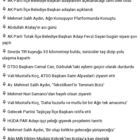
AK Parti İlçe Belediye Başkan adaylarının açıklanacağı tarih belli oldu
AK Parti İlçe Belediye Başkan adayları açıklandı
Mehmet Salih Aydın, Ağrı Konuşuyor Platformunda Konuştu
Abdullah Atalay'ın acı günü
AK Parti Tutak İlçe Belediye Başkan Adayı Fevzi Sayan bugün siyasi şov
yaptı
Sınırda TIR kuyruğu 30 kilometreyi buldu, sürücüler taş dizip yolu
ulaşıma kapattı
DTSO Başkanı Cemal Can, Gürbulak’taki eylemi geçici olarak durdurdu
Vali Mustafa Koç, ATSO Başkanı Saim Alpaslan'ı ziyaret etti
Av. Mehmet Salih Aydın, 'Tekstilkent'in Teminatı Biziz'
Mehmet Nuri Samancı'dan hayırlı olsun ziyareti
Vali Mustafa Koç, 'Daha huzurlu ve mutlu bir bir Ağrı tek amacımız'
Gelecek Partisi Taşlıçay İlçe Başkanı istifa etti
HÜDA PAR Adayı işçi yeleği giyerek projelerini tanıttı
Mehmet Salih Aydın, ‘Bir olup birlikte geleceğe yürüyeceğiz.’
Ağrı Milli Eğitim Müdürü Kökrek'ten Kızılay'a kan desteği