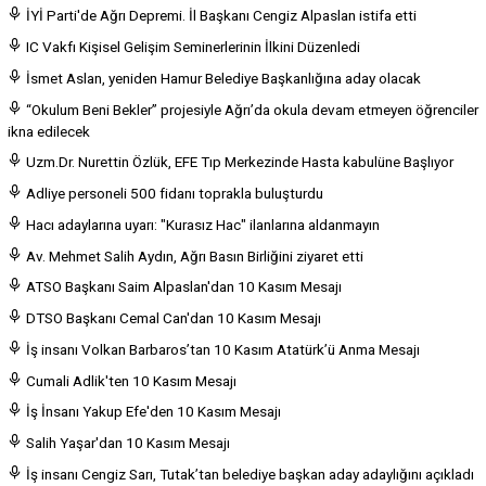
İYİ Parti'de Ağrı Depremi. İl Başkanı Cengiz Alpaslan istifa etti
IC Vakfı Kişisel Gelişim Seminerlerinin İlkini Düzenledi
İsmet Aslan, yeniden Hamur Belediye Başkanlığına aday olacak
“Okulum Beni Bekler” projesiyle Ağrı’da okula devam etmeyen öğrenciler
ikna edilecek
Uzm.Dr. Nurettin Özlük, EFE Tıp Merkezinde Hasta kabulüne Başlıyor
Adliye personeli 500 fidanı toprakla buluşturdu
Hacı adaylarına uyarı: "Kurasız Hac" ilanlarına aldanmayın
Av. Mehmet Salih Aydın, Ağrı Basın Birliğini ziyaret etti
ATSO Başkanı Saim Alpaslan'dan 10 Kasım Mesajı
DTSO Başkanı Cemal Can'dan 10 Kasım Mesajı
İş insanı Volkan Barbaros’tan 10 Kasım Atatürk’ü Anma Mesajı
Cumali Adlik'ten 10 Kasım Mesajı
İş İnsanı Yakup Efe'den 10 Kasım Mesajı
Salih Yaşar'dan 10 Kasım Mesajı
İş insanı Cengiz Sarı, Tutak’tan belediye başkan aday adaylığını açıkladı