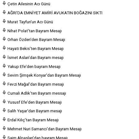
Çetin Ailesinin Acı Günü
AĞRI'DA EMNİYET AMİRİ AVUKATIN BOĞAZINI SIKTI
Murat Tayfun'un Acı Günü
Nihat Polat'tan Bayram Mesajı
Orhan Özden'den Bayram Mesajı
Hayati Bekis'ten Bayram Mesajı
İsmet Aslan'dan Bayram mesajı
Yakup Efe'den bayram Mesajı
Sevim Şimşek Konyar'dan Bayram Mesajı
Fevzi Mağal'dan Bayram mesajı
Cumali Adlik'ten Bayram messajı
Yususf Efe'den Bayram Mesajı
Salih Yaşar'dan Bayram mesajı
Erdal Kılıç'tan Bayram Mesajı
Mehmet Nuri Samancı'dan Bayram Mesajı
Saim Alpaslan'dan bayram Mesajı