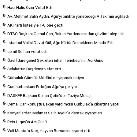
Hacı Halis Özer Vefat Etti
Av. Mehmet Salih Aydın, Ağrı’yı birlikte yöneteceği A Takımın açıkladı
AK Parti listesiyle 1-0 öne geçti
DTSO Başkanı Cemal Can, Bakan Yardımcısından çözüm talep etti
İstanbul Valisi Davut Gül, Ağrı Kültür Derneklerini Misafir Etti
cemil Solhan vefat etti.
Özel İdare genel Sekreteri Erhan Tenekeci'nin Acı Günü
Selahattin Daşdemir vefat etti.
Gürbulak Gümrük Müdürü ne yapmak istiyor.
Cumhurbaşkanı Erdoğan Ağrı'ya geliyor
DASKEF Başkanı Kenan Çetin'den Taziye Mesajı
Cemal Can konuştu Bakan yardımcısı Gürbulak'a çıkartma yaptı
Konyar’lardan Mehmet Salih Aydın’a destek ziyaretleri
Reis Ulgay'ın Acı Günü
Vali Mustafa Koç, Hayvan Borsasını ziyaret etti