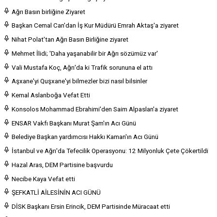
Ağrı Basın birliğine Ziyaret
Başkan Cemal Can'dan İş Kur Müdürü Emrah Aktaş'a ziyaret
Nihat Polat'tan Ağrı Basın Birliğine ziyaret
Mehmet İlidi; 'Daha yaşanabilir bir Ağrı sözümüz var'
Vali Mustafa Koç, Ağrı'da ki Trafik sorununa el attı
Aşxane'yi Quşxane'yi bilmezler bizi nasıl bilsinler
Kemal Aslanboğa Vefat Etti
Konsolos Mohammad Ebrahimi'den Saim Alpaslan'a ziyaret
ENSAR Vakfı Başkanı Murat Şam'ın Acı Günü
Belediye Başkan yardımcısı Hakkı Kaman'ın Acı Günü
İstanbul ve Ağrı'da Tefecilik Operasyonu: 12 Milyonluk Çete Çökertildi
Hazal Aras, DEM Partisine başvurdu
Necibe Kaya Vefat etti
ŞEFKATLİ AİLESİNİN ACI GÜNÜ
DİSK Başkanı Ersin Erincik, DEM Partisinde Müracaat etti