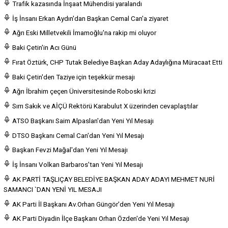
Trafik kazasında İnşaat Mühendisi yaralandı
İş İnsanı Erkan Aydın'dan Başkan Cemal Can'a ziyaret
Ağrı Eski Milletvekili İmamoğlu'na rakip mi oluyor
Baki Çetin'in Acı Günü
Fırat Öztürk, CHP Tutak Belediye Başkan Aday Adaylığına Müracaat Etti
Baki Çetin'den Taziye için teşekkür mesajı
Ağrı İbrahim çeçen Üniversitesinde Roboski krizi
Sırrı Sakık ve AİÇÜ Rektörü Karabulut X üzerinden cevaplaştılar
ATSO Başkanı Saim Alpaslan'dan Yeni Yıl Mesajı
DTSO Başkanı Cemal Can'dan Yeni Yıl Mesajı
Başkan Fevzi Mağal'dan Yeni Yıl Mesajı
İş İnsanı Volkan Barbaros'tan Yeni Yıl Mesajı
AK PARTİ TAŞLIÇAY BELEDİYE BAŞKAN ADAY ADAYI MEHMET NURİ
SAMANCI `DAN YENİ YIL MESAJI
AK Parti İl Başkanı Av.Orhan Güngör'den Yeni Yıl Mesajı
AK Parti Diyadin İlçe Başkanı Orhan Özden'de Yeni Yıl Mesajı