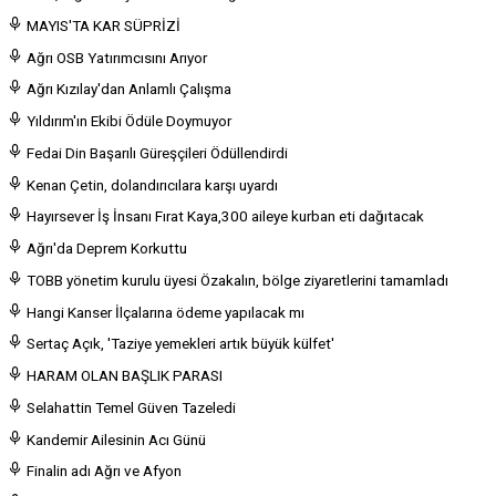
MAYIS'TA KAR SÜPRİZİ
Ağrı OSB Yatırımcısını Arıyor
Ağrı Kızılay'dan Anlamlı Çalışma
Yıldırım'ın Ekibi Ödüle Doymuyor
Fedai Din Başarılı Güreşçileri Ödüllendirdi
Kenan Çetin, dolandırıcılara karşı uyardı
Hayırsever İş İnsanı Fırat Kaya,300 aileye kurban eti dağıtacak
Ağrı'da Deprem Korkuttu
TOBB yönetim kurulu üyesi Özakalın, bölge ziyaretlerini tamamladı
Hangi Kanser İlçalarına ödeme yapılacak mı
Sertaç Açık, 'Taziye yemekleri artık büyük külfet'
HARAM OLAN BAŞLIK PARASI
Selahattin Temel Güven Tazeledi
Kandemir Ailesinin Acı Günü
Finalin adı Ağrı ve Afyon