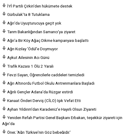
İYİ Partili Çirkin'den hükümete destek
Gürbulak'ta 8 Tutuklama
Ağrı'da Uyuşturucuya geçit yok
Tarım Bakanlığından Samancı'ya ziyaret
Ağrı'a Bir Köy Ağaç Dikme kampanyası başlattı
Ağrı Kızılay 'Ödül'e Doymuyor
Aykut Ailesinin Acı Günü
Trafik Kazası 1 Ölü 2 Yaralı
Fevzi Sayan, Öğrencilerle caddeleri temizledi
Ağrı Altınordu Futbol Okulu Antrenmanlara Başladı
Ağrılı Gençler Adana'da Rüzgar estirdi
Kanaat Önderi Derviş (CİLO) Işık Vefat Etti
Ayhan Yıldırım'dan Karadeniz'e Hayırlı Olsun Ziyareti
Yeniden Refah Partisi Genel Başkanı Erbakan, teşekkür ziyareti için
Ağrı'da
Öner, 'Ağrı Türkiye'nin Göz bebeğidir.'