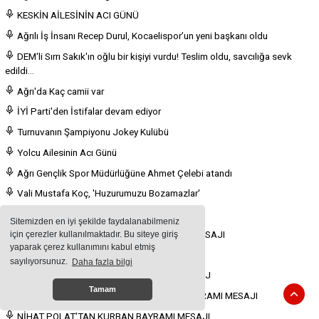
KESKİN AİLESİNİN ACI GÜNÜ
Ağrılı İş İnsanı Recep Durul, Kocaelispor’un yeni başkanı oldu
DEM'li Sırrı Sakık'ın oğlu bir kişiyi vurdu! Teslim oldu, savcılığa sevk
edildi...
Ağrı'da Kaç camii var
İYİ Parti'den İstifalar devam ediyor
Turnuvanın Şampiyonu Jokey Kulübü
Yolcu Ailesinin Acı Günü
Ağrı Gençlik Spor Müdürlüğüne Ahmet Çelebi atandı
Vali Mustafa Koç, 'Huzurumuzu Bozamazlar'
Yüzbaşı Ailesinin Acı Günü
Sitemizden en iyi şekilde faydalanabilmeniz
SAİM ALPASLAN'DAN KURBAN BAYRAMI MESAJI
için çerezler kullanılmaktadır. Bu siteye giriş
yaparak çerez kullanımını kabul etmiş
CEMAL CAN'DAN KURBAN BAYRAMI MESAJI
sayılıyorsunuz.
Daha fazla bilgi
FEVZİ MAĞAL'DAN KURBAN BAYRAMI MESAJ
Tamam
MEHMET NURİ SAMANCI'DAN KURBAN BAYRAMI MESAJI
NİHAT POLAT'TAN KURBAN BAYRAMI MESAJI