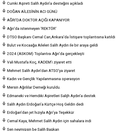
Cumki Aşireti Salih Aydın'a desteğini açıkladı
DOĞAN AİLESİNİN ACI GÜNÜ
AĞRI'DA DOKTOR AÇIĞI KAPANIYOR
Ağrı'da istenmeyen 'REKTÖR'
DTSO Başkanı Cemal Can,Ankara'da İstişare toplantısına katıldı
Bulut ve Kocaağa Aileleri Salih Aydın ile bir araya geldi
2024 (ASKOM) Toplantısı Ağrı'da gerçekleşti
Vali Mustafa Koç, KADEM'i ziyaret etti
Mehmet Salih Aydın'dan ATSO'ya ziyaret
Kadın ve Gençlik Yapılanmasına operasyon
Mersin Ağrılılar Derneği kuruldu.
Edmaneki ve Hemdıki Aşiretleri Salijh Aydın'a destek
Salih Aydın Erdoğan’a Kürtçe Hoş Geldin dedi
Erdoğan’dan jet hızıyla Ağrı’ya Teşekkür
Cemal Kaya, Mehmet Salih Aydın için sahalara indi
Sen neymişsin be Salih Başkan