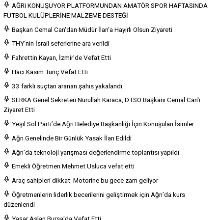
AĞRI KONUŞUYOR PLATFORMUNDAN AMATÖR SPOR HAFTASINDA
FUTBOL KULÜPLERİNE MALZEME DESTEĞİ
Başkan Cemal Can'dan Müdür İlan'a Hayırlı Olsun Ziyareti
THY'nin İsrail seferlerine ara verildi
Fahrettin Kayan, İzmir'de Vefat Etti
Hacı Kasım Tunç Vefat Etti
33 farklı suçtan aranan şahıs yakalandı
SERKA Genel Sekreteri Nurullah Karaca, DTSO Başkanı Cemal Can'ı
Ziyaret Etti
Yeşil Sol Parti’de Ağrı Belediye Başkanlığı İçin Konuşulan İsimler
Ağrı Genelinde Bir Günlük Yasak İlan Edildi
Ağrı’da teknoloji yarışması değerlendirme toplantısı yapıldı
Emekli Öğretmen Mehmet Usluca vefat etti
Araç sahipleri dikkat: Motorine bu gece zam geliyor
Öğretmenlerin liderlik becerilerini geliştirmek için Ağrı’da kurs
düzenlendi
Yaşar Aslan Bursa'da Vefat Etti