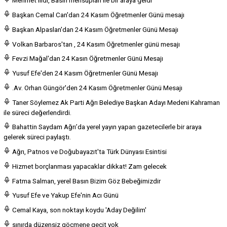
Mehmet ilidi, Basın mensupları ile bir araya geldi
Başkan Cemal Can'dan 24 Kasım Öğretmenler Günü mesajı
Başkan Alpaslan'dan 24 Kasım Öğretmenler Günü Mesajı
Volkan Barbaros'tan , 24 Kasım Öğretmenler günü mesajı
Fevzi Mağal'dan 24 Kasın Öğretmenler Günü Mesajı
Yusuf Efe'den 24 Kasım Öğretmenler Günü Mesajı
.Av. Orhan Güngör'den 24 Kasım Öğretmenler Günü Mesajı
Taner Söylemez Ak Parti Ağrı Belediye Başkan Adayı Medeni Kahraman
ile süreci değerlendirdi.
Bahattin Saydam Ağrı’da yerel yayın yapan gazetecilerle bir araya
gelerek süreci paylaştı.
Ağrı, Patnos ve Doğubayazıt'ta Türk Dünyası Esintisi
Hizmet borçlanması yapacaklar dikkat! Zam gelecek
Fatma Salman, yerel Basın Bizim Göz Bebeğimizdir
Yusuf Efe ve Yakup Efe'nin Acı Günü
Cemal Kaya, son noktayı koydu 'Aday Değilim'
sınırda düzensiz göçmene geçit yok