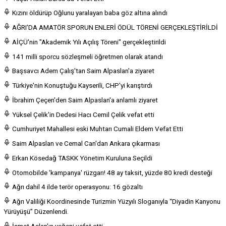
Kızını öldürüp Oğlunu yaralayan baba göz altına alındı
AĞRI’DA AMATÖR SPORUN ENLERİ ÖDÜL TÖRENİ GERÇEKLEŞTİRİLDİ
AİÇÜ'nin "Akademik Yılı Açılış Töreni" gerçekleştirildi
141 milli sporcu sözleşmeli öğretmen olarak atandı
Başsavcı Adem Çalış'tan Saim Alpaslan'a ziyaret
Türkiye'nin Konuştuğu Kayserili, CHP'yi karıştırdı
İbrahim Çeçen'den Saim Alpaslan'a anlamlı ziyaret
Yüksel Çelik'in Dedesi Hacı Cemil Çelik vefat etti
Cumhuriyet Mahallesi eski Muhtarı Cumali Eldem Vefat Etti
Saim Alpaslan ve Cemal Can'dan Ankara çıkarması
Erkan Kösedağ TASKK Yönetim Kuruluna Seçildi
Otomobilde 'kampanya' rüzgarı! 48 ay taksit, yüzde 80 kredi desteği
Ağrı dahil 4 ilde terör operasyonu: 16 gözaltı
Ağrı Valiliği Koordinesinde Turizmin Yüzyılı Sloganıyla “Diyadin Kanyonu
Yürüyüşü” Düzenlendi.
İsmet Aslan'ın yeğeni vefat etti