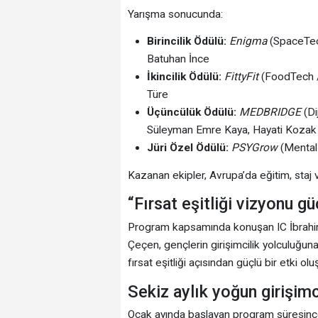
Yarışma sonucunda:
Birincilik Ödülü:
Enigma
(SpaceTech
Batuhan İnce
İkincilik Ödülü:
FittyFit
(FoodTech / 
Türe
Üçüncülük Ödülü:
MEDBRIDGE
(Di
Süleyman Emre Kaya, Hayati Kozak
Jüri Özel Ödülü:
PSYGrow
(Mental 
Kazanan ekipler, Avrupa’da eğitim, staj ve
“Fırsat eşitliği vizyonu gü
Program kapsamında konuşan IC İbrahi
Çeçen, gençlerin girişimcilik yolculuğu
fırsat eşitliği açısından güçlü bir etki o
Sekiz aylık yoğun girişimc
Ocak ayında başlayan program süresince ö