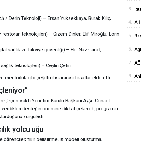
Ba
3.
İst
Yo
 / Derin Teknoloji) – Ersan Yüksekkaya, Burak Kılıç,
4.
Ali
Ba
restoran teknolojileri) – Gizem Dinler, Elif Miroğlu, Lorin
5.
Ba
Bal
6.
Ağr
jital sağlık ve takviye güvenliği) – Elif Naz Günel,
7.
AĞ
sağlık teknolojileri) – Ceylin Çetin
Ziy
8.
Ank
 mentorluk gibi çeşitli uluslararası fırsatlar elde etti.
Yat
çleniyor”
m Çeçen Vakfı Yönetim Kurulu Başkanı Ayşe Günseli
na verdikleri desteğin önemine dikkat çekerek, programın
luşturduğunu vurguladı.
ilik yolculuğu
ğrenciler; fikir geliştirme, iş modeli oluşturma,