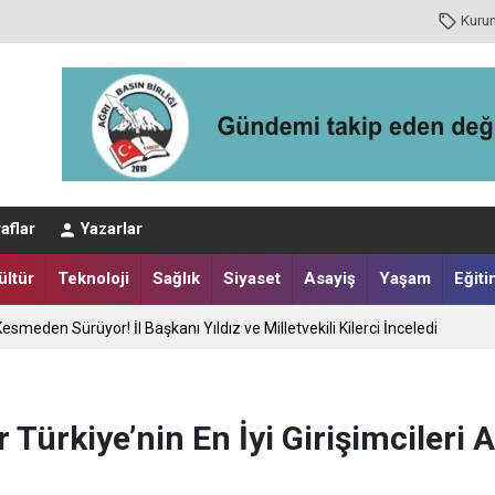
Kuru
aflar
Yazarlar
ültür
Teknoloji
Sağlık
Siyaset
Asayiş
Yaşam
Eğiti
na İlk Nezaket Ziyareti
! Bozkurt Çiftçinin Yanında
r Türkiye’nin En İyi Girişimcileri 
esmeden Sürüyor! İl Başkanı Yıldız ve Milletvekili Kilerci İnceledi