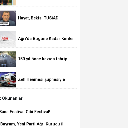
Alageyik Yeni Bir Hamle
Başlatıyor
Hayat, Bekis; TUSİAD
Siyasete Ayar Çekemez
Ağrı'da Bugüne Kadar Kimler
Belediye Başkanlığı Yaptı
150 yıl önce kazıda tahrip
ettiği höyüğe yaklaştı
Zehirlenmesi şüphesiyle
alınan 31 kişi taburcu edildi
 Okunanlar
Sana Festival Gibi Festival!
 Bayram, Yeni Parti Ağrı Kurucu İl