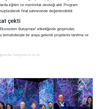
larda eğitim ve mentorluk desteği aldı. Program
nüştürülerek final sahnesinde değerlendirildi.
at çekti
osistem Buluşması” etkinliğinde girişimciler,
 temsilcileriyle bir araya gelerek projelerini tanıtma ve
ğrenciler Türkiye’nin En İyi Gir