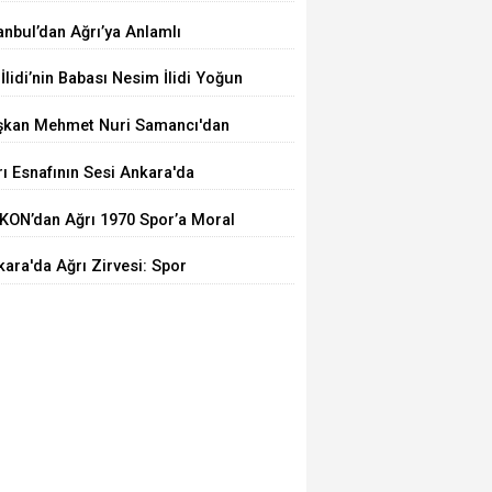
şkanı Oldu
anbul’dan Ağrı’ya Anlamlı
lculuk: AĞKON’dan Vefa Ziyareti
 İlidi’nin Babası Nesim İlidi Yoğun
kımda
şkan Mehmet Nuri Samancı'dan
ıkgöl Şenliği'ne Davet
ı Esnafının Sesi Ankara'da
KON’dan Ağrı 1970 Spor’a Moral
areti: İdmana Baklava Sürprizi
ara'da Ağrı Zirvesi: Spor
ırımları İçin Güçlü Buluşma