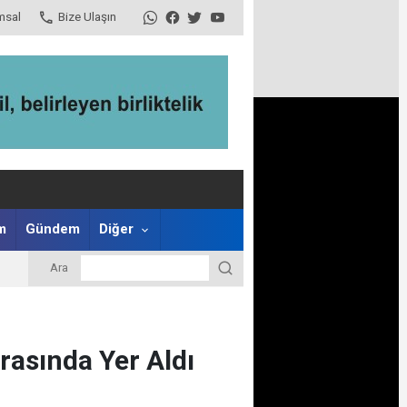
msal
Bize Ulaşın
m
Gündem
Diğer
Ara
Arasında Yer Aldı