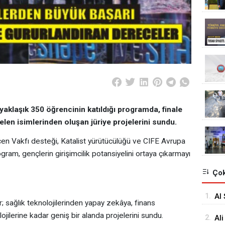
aklaşık 350 öğrencinin katıldığı programda, finale
elen isimlerinden oluşan jüriye projelerini sundu.
çen Vakfı desteği, Katalist yürütücülüğü ve CIFE Avrupa
rogram, gençlerin girişimcilik potansiyelini ortaya çıkarmayı
Çok
1.
Al 
; sağlık teknolojilerinden yapay zekâya, finans
ojilerine kadar geniş bir alanda projelerini sundu.
2.
Ali