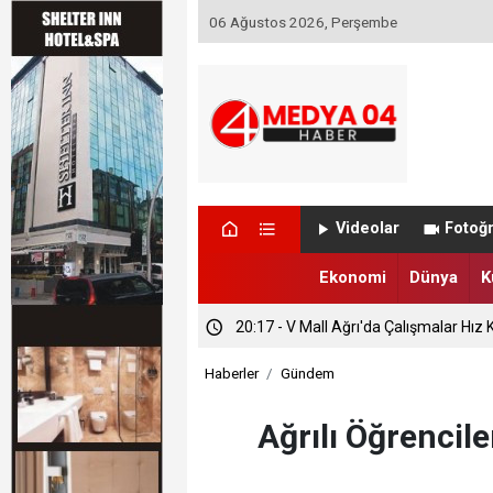
06 Ağustos 2026, Perşembe
Videolar
Fotoğr
Ekonomi
Dünya
K
20:44 - ATSO’dan Başsavcı Yusufoğlu’
Haberler
Gündem
20:29 - Hasat Bereketine Vali Desteği
Ağrılı Öğrencile
20:17 - V Mall Ağrı'da Çalışmalar Hız K