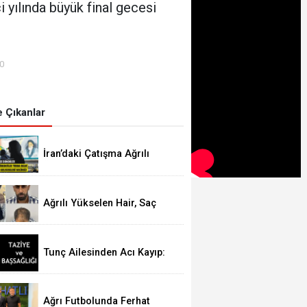
 yılında büyük final gecesi
00
 Çıkanlar
İran’daki Çatışma Ağrılı
Öğrencileri Vurdu
Ağrılı Yükselen Hair, Saç
Ekim Merkezi Almanya’da
Şube Açıyor!
Tunç Ailesinden Acı Kayıp:
Şefika TUNÇ Hakk’a Yürüdü
Ağrı Futbolunda Ferhat