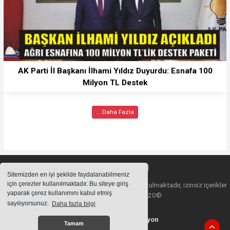
AK Parti İl Başkanı İlhami Yıldız Duyurdu: Esnafa 100
Milyon TL Destek
... Daha Fazla
Sitemizden en iyi şekilde faydalanabilmeniz
için çerezler kullanılmaktadır. Bu siteye giriş
Sitemizde bulunan içeriklerin tüm hakları saklı tutulmaktadır, izinsiz içerikler
yaparak çerez kullanımını kabul etmiş
kullanılamaz. Copyright 2020©
sayılıyorsunuz.
Daha fazla bilgi
Haber Yazılımı:
Web Aksiyon
Tamam
haber yazılımı
haber paketi
haber scripti
haber yazılım
haber script