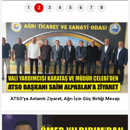
1
2
3
4
5
6
7
8
ATSO'ya Anlamlı Ziyaret, Ağrı İçin Güç Birliği Mesajı