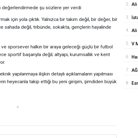
2.
Ali
ı değerlendirmede şu sözlere yer verdi:
Ba
3.
İst
k için yola çıktık. Yalnızca bir takım değil, bir değer, bir
Yo
ce sahada değil, tribünde, sokakta, gençlerin hayalinde
4.
Ali
Ba
5.
V M
 ve sporsever halkın bir araya geleceği güçlü bir futbol
Ke
ce sportif başarıyla değil; altyapı, kurumsallık ve kent
6.
Has
ve 
or.
Boz
7.
AĞ
nik yapılanmaya ilişkin detaylı açıklamaların yapılması
Ziy
rin heyecanla takip ettiği bu yeni girişim, şimdiden büyük
8.
Esn
Yen
#