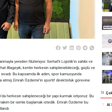
nmayla yeniden filizleniyor. Serhat’lı Lojistik’in sahibi ve
hat Alageyik, kentin herkesin sahiplenebileceği, güçlü ve
ları sıvadı. Bu kapsamda ilk adım, spor kamuoyunda
a atmış Emrah Özdemir’in sportif direktörlük görevine
Çok
ı’da herkesin sahipleneceği bir yapı kurmak istiyoruz. Bu
 hakim bir isimle başlamak istedik. Emrah Özdemir bu
1.
Al 
llandı.