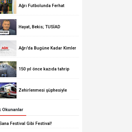
Ağrı Futbolunda Ferhat
Alageyik Yeni Bir Hamle
Başlatıyor
Hayat, Bekis; TUSİAD
Siyasete Ayar Çekemez
Ağrı'da Bugüne Kadar Kimler
Belediye Başkanlığı Yaptı
150 yıl önce kazıda tahrip
ettiği höyüğe yaklaştı
Zehirlenmesi şüphesiyle
alınan 31 kişi taburcu edildi
 Okunanlar
Sana Festival Gibi Festival!