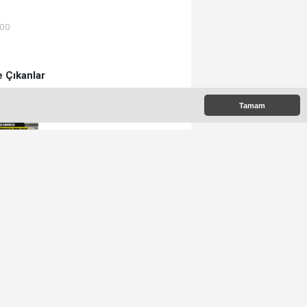
:00
 Çıkanlar
Tamam
İran’daki Çatışma Ağrılı
Öğrencileri Vurdu
Ağrılı Yükselen Hair, Saç
Ekim Merkezi Almanya’da
Şube Açıyor!
Tunç Ailesinden Acı Kayıp:
Şefika TUNÇ Hakk’a Yürüdü
Ağrı Futbolunda Ferhat
Alageyik Yeni Bir Hamle
Başlatıyor