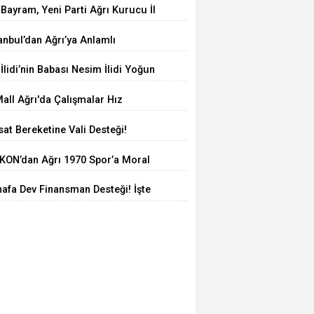
 Bayram, Yeni Parti Ağrı Kurucu İl
şkanı Oldu
anbul’dan Ağrı’ya Anlamlı
lculuk: AĞKON’dan Vefa Ziyareti
 İlidi’nin Babası Nesim İlidi Yoğun
kımda
all Ağrı'da Çalışmalar Hız
smeden Sürüyor! İl Başkanı Yıldız
at Bereketine Vali Desteği!
Milletvekili Kilerci İnceledi
kurt Çiftçinin Yanında
KON’dan Ağrı 1970 Spor’a Moral
areti: İdmana Baklava Sürprizi
afa Dev Finansman Desteği! İşte
i Kredi Limitleri