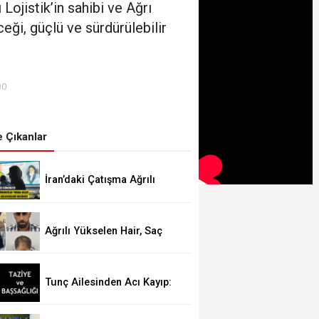
 Lojistik’in sahibi ve Ağrı
eği, güçlü ve sürdürülebilir
00
 Çıkanlar
İran’daki Çatışma Ağrılı
Öğrencileri Vurdu
Ağrılı Yükselen Hair, Saç
Ekim Merkezi Almanya’da
Şube Açıyor!
Tunç Ailesinden Acı Kayıp:
Şefika TUNÇ Hakk’a Yürüdü