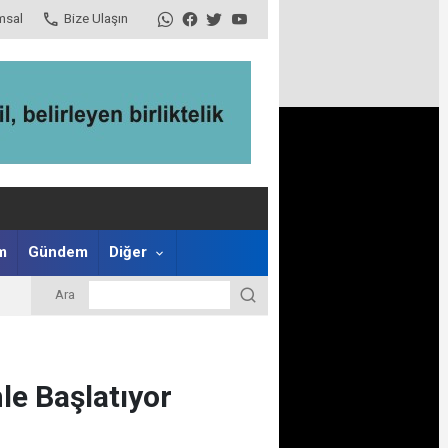
msal
Bize Ulaşın
m
Gündem
Diğer
Ara
le Başlatıyor