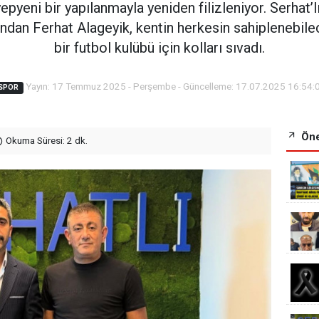
pyeni bir yapılanmayla yeniden filizleniyor. Serhat’lı
ndan Ferhat Alageyik, kentin herkesin sahiplenebilec
bir futbol kulübü için kolları sıvadı.
Yayın: 17 Temmuz 2025 - Perşembe - Güncelleme: 17.07.2025 16:54:
SPOR
Öne
Okuma Süresi: 2 dk.