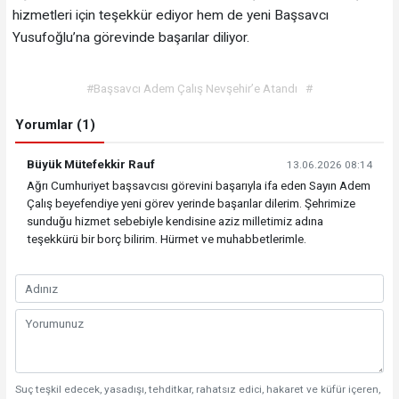
hizmetleri için teşekkür ediyor hem de yeni Başsavcı
Yusufoğlu’na görevinde başarılar diliyor.
#Başsavcı Adem Çalış Nevşehir’e Atandı
#
Yorumlar (1)
Büyük Mütefekkir Rauf
13.06.2026 08:14
Ağrı Cumhuriyet başsavcısı görevini başarıyla ifa eden Sayın Adem
Çalış beyefendiye yeni görev yerinde başarılar dilerim. Şehrimize
sunduğu hizmet sebebiyle kendisine aziz milletimiz adına
teşekkürü bir borç bilirim. Hürmet ve muhabbetlerimle.
Suç teşkil edecek, yasadışı, tehditkar, rahatsız edici, hakaret ve küfür içeren,