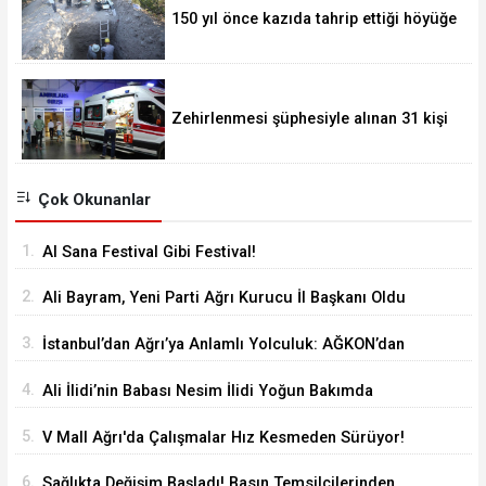
150 yıl önce kazıda tahrip ettiği höyüğe
yaklaştı
Zehirlenmesi şüphesiyle alınan 31 kişi
taburcu edildi
Çok Okunanlar
1.
Al Sana Festival Gibi Festival!
2.
Ali Bayram, Yeni Parti Ağrı Kurucu İl Başkanı Oldu
3.
İstanbul’dan Ağrı’ya Anlamlı Yolculuk: AĞKON’dan
Vefa Ziyareti
4.
Ali İlidi’nin Babası Nesim İlidi Yoğun Bakımda
5.
V Mall Ağrı'da Çalışmalar Hız Kesmeden Sürüyor!
İl Başkanı Yıldız ve Milletvekili Kilerci İnceledi
6.
Sağlıkta Değişim Başladı! Basın Temsilcilerinden