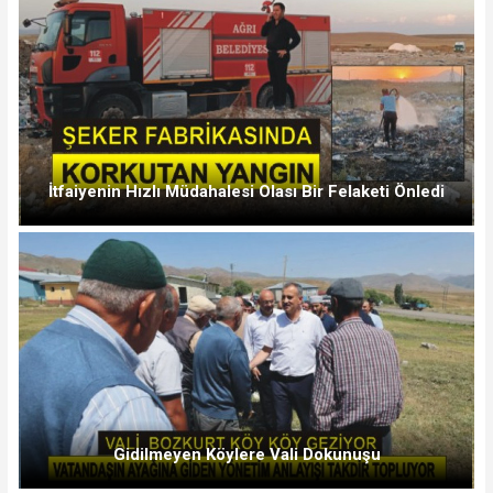
İtfaiyenin Hızlı Müdahalesi Olası Bir Felaketi Önledi
Gidilmeyen Köylere Vali Dokunuşu