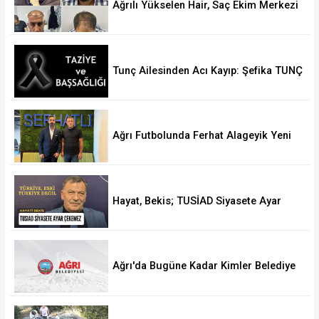
Ağrılı Yükselen Hair, Saç Ekim Merkezi
Almanya’da Şube Açıyor!
Tunç Ailesinden Acı Kayıp: Şefika TUNÇ
Hakk’a Yürüdü
Ağrı Futbolunda Ferhat Alageyik Yeni
Bir Hamle Başlatıyor
Hayat, Bekis; TUSİAD Siyasete Ayar
Çekemez
Ağrı'da Bugüne Kadar Kimler Belediye
Başkanlığı Yaptı