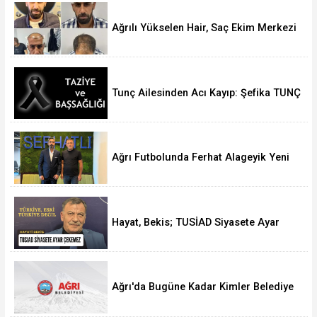
Ağrılı Yükselen Hair, Saç Ekim Merkezi
Almanya’da Şube Açıyor!
Tunç Ailesinden Acı Kayıp: Şefika TUNÇ
Hakk’a Yürüdü
Ağrı Futbolunda Ferhat Alageyik Yeni
Bir Hamle Başlatıyor
Hayat, Bekis; TUSİAD Siyasete Ayar
Çekemez
Ağrı'da Bugüne Kadar Kimler Belediye
Başkanlığı Yaptı