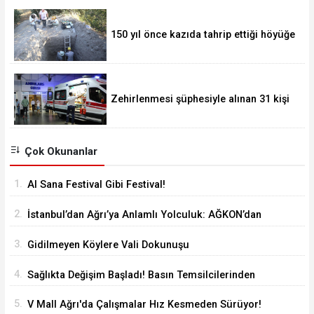
150 yıl önce kazıda tahrip ettiği höyüğe
yaklaştı
Zehirlenmesi şüphesiyle alınan 31 kişi
taburcu edildi
Çok Okunanlar
1.
Al Sana Festival Gibi Festival!
2.
İstanbul’dan Ağrı’ya Anlamlı Yolculuk: AĞKON’dan
Vefa Ziyareti
3.
Gidilmeyen Köylere Vali Dokunuşu
4.
Sağlıkta Değişim Başladı! Basın Temsilcilerinden
Yeni Yönetime Anlamlı Ziyaret
5.
V Mall Ağrı'da Çalışmalar Hız Kesmeden Sürüyor!