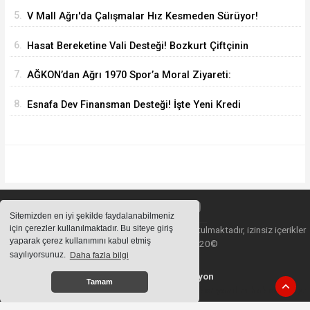
5.
V Mall Ağrı'da Çalışmalar Hız Kesmeden Sürüyor!
İl Başkanı Yıldız ve Milletvekili Kilerci İnceledi
6.
Hasat Bereketine Vali Desteği! Bozkurt Çiftçinin
Yanında
7.
AĞKON’dan Ağrı 1970 Spor’a Moral Ziyareti:
İdmana Baklava Sürprizi
8.
Esnafa Dev Finansman Desteği! İşte Yeni Kredi
Limitleri
Sitemizden en iyi şekilde faydalanabilmeniz
için çerezler kullanılmaktadır. Bu siteye giriş
Sitemizde bulunan içeriklerin tüm hakları saklı tutulmaktadır, izinsiz içerikler
yaparak çerez kullanımını kabul etmiş
kullanılamaz. Copyright 2020©
sayılıyorsunuz.
Daha fazla bilgi
Haber Yazılımı:
Web Aksiyon
Tamam
haber yazılımı
haber paketi
haber scripti
haber yazılım
haber script