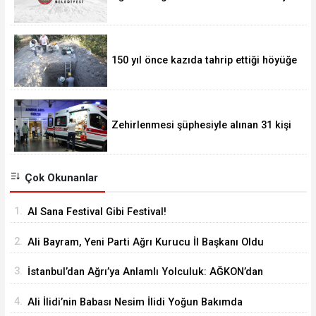
Başkanlığı Yaptı
150 yıl önce kazıda tahrip ettiği höyüğe
yaklaştı
Zehirlenmesi şüphesiyle alınan 31 kişi
taburcu edildi
Çok Okunanlar
1.
Al Sana Festival Gibi Festival!
2.
Ali Bayram, Yeni Parti Ağrı Kurucu İl Başkanı Oldu
3.
İstanbul’dan Ağrı’ya Anlamlı Yolculuk: AĞKON’dan
Vefa Ziyareti
4.
Ali İlidi’nin Babası Nesim İlidi Yoğun Bakımda