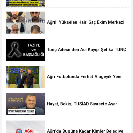
Vurdu
Ağrılı Yükselen Hair, Saç Ekim Merkezi
Almanya’da Şube Açıyor!
Tunç Ailesinden Acı Kayıp: Şefika TUNÇ
Hakk’a Yürüdü
Ağrı Futbolunda Ferhat Alageyik Yeni
Bir Hamle Başlatıyor
Hayat, Bekis; TUSİAD Siyasete Ayar
Çekemez
Ağrı'da Bugüne Kadar Kimler Belediye