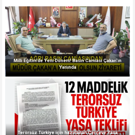
Milli Eğitim’de Yeni Dönem! Basın Camiası Çakan’ın
Yanında
Terörsüz Türkiye için hazırlanan Çerçeve Yasa