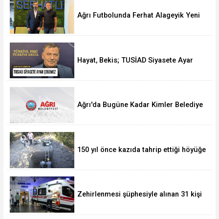
Ağrı Futbolunda Ferhat Alageyik Yeni
Bir Hamle Başlatıyor
Hayat, Bekis; TUSİAD Siyasete Ayar
Çekemez
Ağrı'da Bugüne Kadar Kimler Belediye
Başkanlığı Yaptı
150 yıl önce kazıda tahrip ettiği höyüğe
yaklaştı
Zehirlenmesi şüphesiyle alınan 31 kişi
taburcu edildi