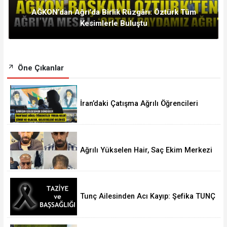
AĞKON’dan Ağrı’da Birlik Rüzgârı: Öztürk Tüm
Kesimlerle Buluştu
Öne Çıkanlar
İran’daki Çatışma Ağrılı Öğrencileri
Vurdu
Ağrılı Yükselen Hair, Saç Ekim Merkezi
Almanya’da Şube Açıyor!
Tunç Ailesinden Acı Kayıp: Şefika TUNÇ
Hakk’a Yürüdü