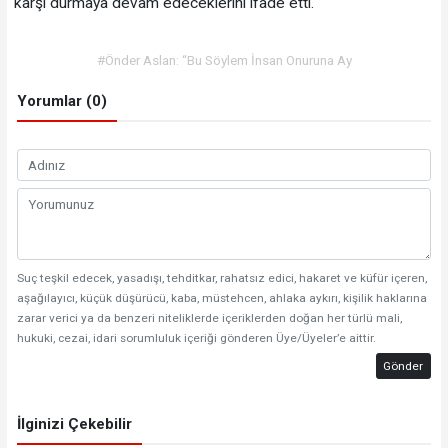
karşı durmaya devam edeceklerini ifade etti.
#Önder Aslan: “Bu Söylem İnsan Onuruna Ay
Yorumlar (0)
Suç teşkil edecek, yasadışı, tehditkar, rahatsız edici, hakaret ve küfür içeren,
aşağılayıcı, küçük düşürücü, kaba, müstehcen, ahlaka aykırı, kişilik haklarına
zarar verici ya da benzeri niteliklerde içeriklerden doğan her türlü mali,
hukuki, cezai, idari sorumluluk içeriği gönderen Üye/Üyeler’e aittir.
Gönder
İlginizi Çekebilir