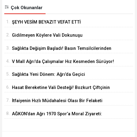
Çok Okunanlar
1.
ŞEYH VESİM BEYAZIT VEFAT ETTİ
2.
Gidilmeyen Köylere Vali Dokunuşu
3.
Sağlıkta Değişim Başladı! Basın Temsilcilerinden
Yeni Yönetime Anlamlı Ziyaret
4.
V Mall Ağrı'da Çalışmalar Hız Kesmeden Sürüyor!
İl Başkanı Yıldız ve Milletvekili Kilerci İnceledi
5.
Sağlıkta Yeni Dönem: Ağrı’da Geçici
Görevlendirmeler Sona Erdi
6.
Hasat Bereketine Vali Desteği! Bozkurt Çiftçinin
Yanında
7.
İtfaiyenin Hızlı Müdahalesi Olası Bir Felaketi
Önledi
8.
AĞKON’dan Ağrı 1970 Spor’a Moral Ziyareti:
İdmana Baklava Sürprizi