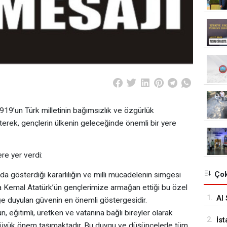
19’un Türk milletinin bağımsızlık ve özgürlük
terek, gençlerin ülkenin geleceğinde önemli bir yere
re yer verdi:
Çok
da gösterdiği kararlılığın ve milli mücadelenin simgesi
afa Kemal Atatürk’ün gençlerimize armağan ettiği bu özel
1.
Al 
ğe duyulan güvenin en önemli göstergesidir.
n, eğitimli, üretken ve vatanına bağlı bireyler olarak
2.
İst
 büyük önem taşımaktadır. Bu duygu ve düşüncelerle tüm