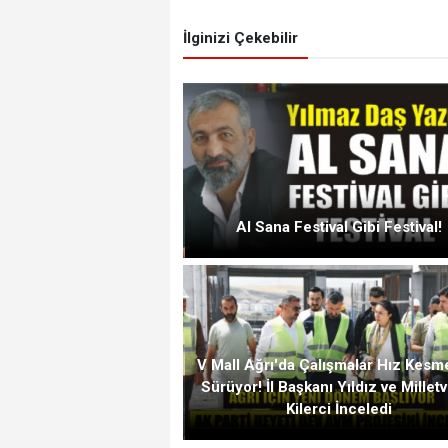
İlginizi Çekebilir
Al Sana Festival Gibi Festival!
V Mall Ağrı'da Çalışmalar Hız Kes
Sürüyor! İl Başkanı Yıldız ve Milletv
Kilerci İnceledi