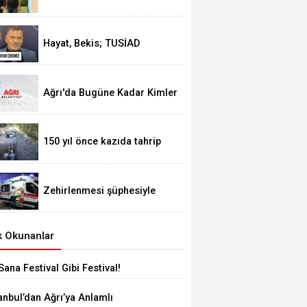
Alageyik Yeni Bir Hamle
Başlatıyor
Hayat, Bekis; TUSİAD
Siyasete Ayar Çekemez
Ağrı'da Bugüne Kadar Kimler
Belediye Başkanlığı Yaptı
150 yıl önce kazıda tahrip
ettiği höyüğe yaklaştı
Zehirlenmesi şüphesiyle
alınan 31 kişi taburcu edildi
 Okunanlar
Sana Festival Gibi Festival!
anbul’dan Ağrı’ya Anlamlı