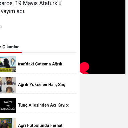
aros, 19 Mayıs Atatürk’ü
yayımladı.
00
 Çıkanlar
İran’daki Çatışma Ağrılı
Öğrencileri Vurdu
Ağrılı Yükselen Hair, Saç
Ekim Merkezi Almanya’da
Şube Açıyor!
Tunç Ailesinden Acı Kayıp:
Şefika TUNÇ Hakk’a Yürüdü
Ağrı Futbolunda Ferhat