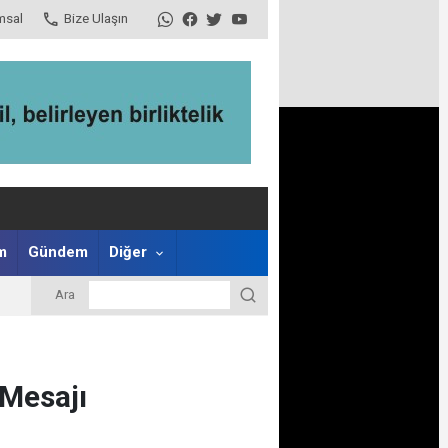
msal
Bize Ulaşın
m
Gündem
Diğer
Ara
 Mesajı