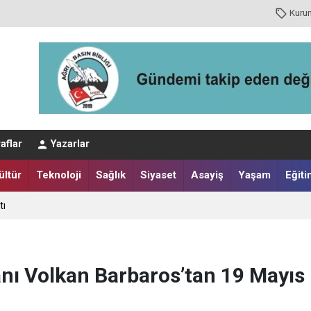
Kuru
 Geçici Görevlendirmeler Sona Erdi
aflar
Yazarlar
asın Camiası Çakan’ın Yanında
ültür
Teknoloji
Sağlık
Siyaset
Asayiş
Yaşam
Eğiti
tı
anı Volkan Barbaros’tan 19 Mayıs