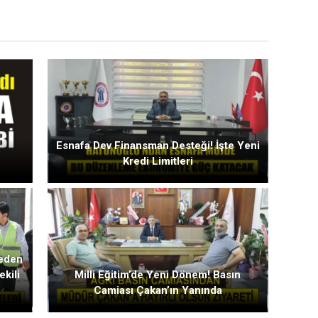
Esnafa Dev Finansman Desteği! İşte Yeni
Kredi Limitleri
meden
ekili
Milli Eğitim’de Yeni Dönem! Basın
Camiası Çakan’ın Yanında