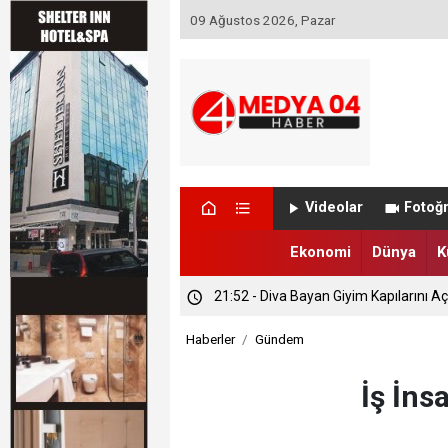
09 Ağustos 2026, Pazar
22:49 - Sağlıkta Yeni Dönem: Ağrı’da
Videolar
Fotoğr
22:06 - Milli Eğitim’de Yeni Dönem! B
Ekonomi
Dünya
K
21:52 - Diva Bayan Giyim Kapılarını Aç
Haberler
Gündem
İş İns