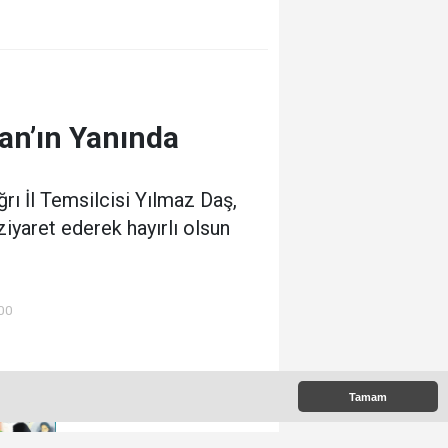
an’ın Yanında
rı İl Temsilcisi Yılmaz Daş,
iyaret ederek hayırlı olsun
:00
 Çıkanlar
Tamam
İran’daki Çatışma Ağrılı