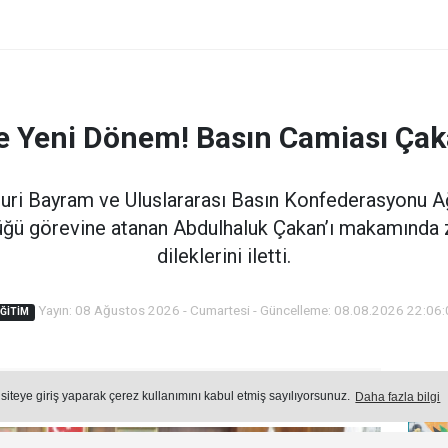
’de Yeni Dönem! Basın Camiası Çak
Nuri Bayram ve Uluslararası Basın Konfederasyonu Ağ
lüğü görevine atanan Abdulhaluk Çakan’ı makamında z
dileklerini iletti.
Yayın: 08 Ağustos 2026 - Cumartesi - Güncelleme: 08.08.2026 22:06
ĞITIM
Öne
Okuma Süresi: 2 dk.
 siteye giriş yaparak çerez kullanımını kabul etmiş sayılıyorsunuz.
Daha fazla bilgi