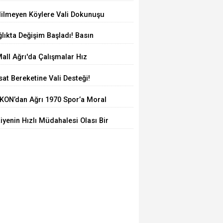
lculuk: AĞKON’dan Vefa Ziyareti
dilmeyen Köylere Vali Dokunuşu
lıkta Değişim Başladı! Basın
msilcilerinden Yeni Yönetime
all Ağrı'da Çalışmalar Hız
amlı Ziyaret
smeden Sürüyor! İl Başkanı Yıldız
at Bereketine Vali Desteği!
Milletvekili Kilerci İnceledi
kurt Çiftçinin Yanında
KON’dan Ağrı 1970 Spor’a Moral
areti: İdmana Baklava Sürprizi
aiyenin Hızlı Müdahalesi Olası Bir
aketi Önledi