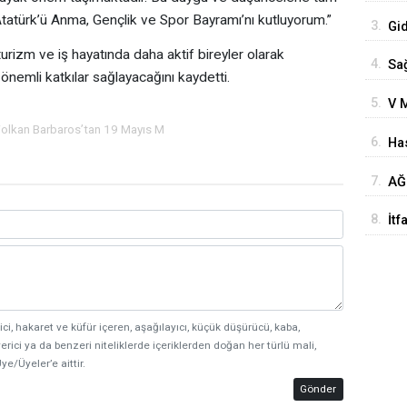
Yo
Atatürk’ü Anma, Gençlik ve Spor Bayramı’nı kutluyorum.”
3.
Gi
turizm ve iş hayatında daha aktif bireyler olarak
4.
Sağ
önemli katkılar sağlayacağını kaydetti.
Te
5.
V M
Anl
Ke
Volkan Barbaros’tan 19 Mayıs M
6.
Has
ve 
Boz
7.
AĞ
Ziy
8.
İtf
Fel
ici, hakaret ve küfür içeren, aşağılayıcı, küçük düşürücü, kaba,
erici ya da benzeri niteliklerde içeriklerden doğan her türlü mali,
ye/Üyeler’e aittir.
Gönder