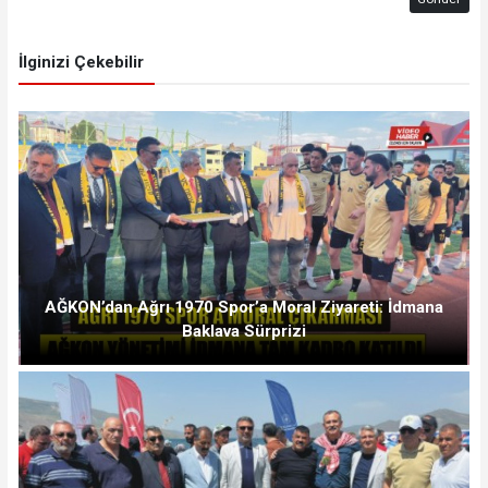
İlginizi Çekebilir
AĞKON’dan Ağrı 1970 Spor’a Moral Ziyareti: İdmana
Baklava Sürprizi