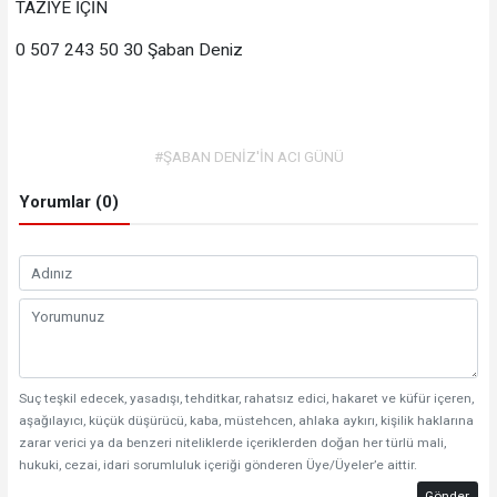
TAZİYE İÇİN
0 507 243 50 30 Şaban Deniz
#ŞABAN DENİZ'İN ACI GÜNÜ
Yorumlar (0)
Suç teşkil edecek, yasadışı, tehditkar, rahatsız edici, hakaret ve küfür içeren,
aşağılayıcı, küçük düşürücü, kaba, müstehcen, ahlaka aykırı, kişilik haklarına
zarar verici ya da benzeri niteliklerde içeriklerden doğan her türlü mali,
hukuki, cezai, idari sorumluluk içeriği gönderen Üye/Üyeler’e aittir.
Gönder