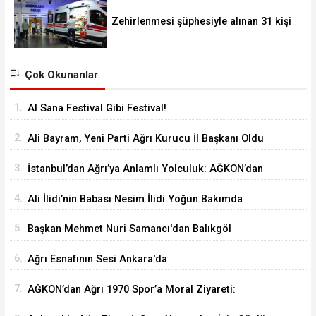
Zehirlenmesi şüphesiyle alınan 31 kişi
taburcu edildi
Çok Okunanlar
1.
Al Sana Festival Gibi Festival!
2.
Ali Bayram, Yeni Parti Ağrı Kurucu İl Başkanı Oldu
3.
İstanbul’dan Ağrı’ya Anlamlı Yolculuk: AĞKON’dan
Vefa Ziyareti
4.
Ali İlidi’nin Babası Nesim İlidi Yoğun Bakımda
5.
Başkan Mehmet Nuri Samancı'dan Balıkgöl
Şenliği'ne Davet
6.
Ağrı Esnafının Sesi Ankara'da
7.
AĞKON’dan Ağrı 1970 Spor’a Moral Ziyareti:
İdmana Baklava Sürprizi