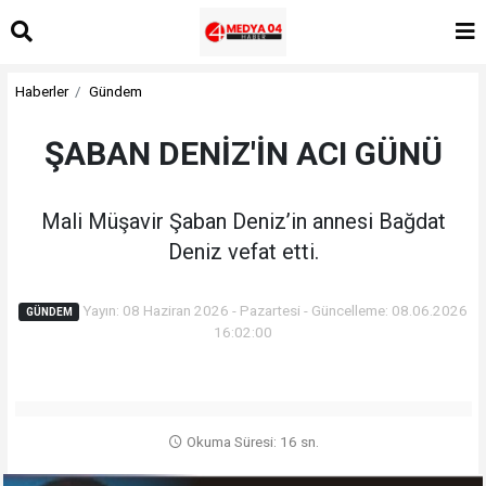
Haberler
Gündem
ŞABAN DENİZ'İN ACI GÜNÜ
Mali Müşavir Şaban Deniz’in annesi Bağdat
Deniz vefat etti.
Yayın: 08 Haziran 2026 - Pazartesi - Güncelleme: 08.06.2026
GÜNDEM
16:02:00
Okuma Süresi: 16 sn.