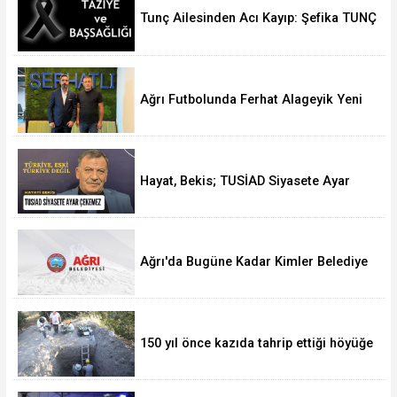
Tunç Ailesinden Acı Kayıp: Şefika TUNÇ
Hakk’a Yürüdü
Ağrı Futbolunda Ferhat Alageyik Yeni
Bir Hamle Başlatıyor
Hayat, Bekis; TUSİAD Siyasete Ayar
Çekemez
Ağrı'da Bugüne Kadar Kimler Belediye
Başkanlığı Yaptı
150 yıl önce kazıda tahrip ettiği höyüğe
yaklaştı