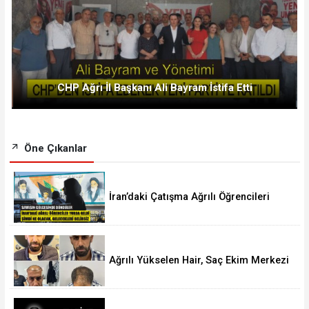
CHP Ağrı İl Başkanı Ali Bayram İstifa Etti
Öne Çıkanlar
İran’daki Çatışma Ağrılı Öğrencileri
Vurdu
Ağrılı Yükselen Hair, Saç Ekim Merkezi
Almanya’da Şube Açıyor!