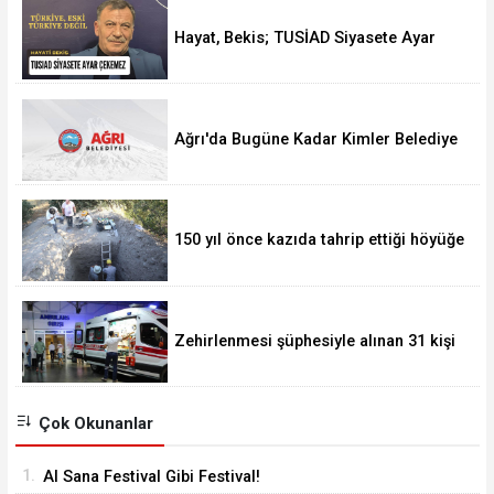
Hayat, Bekis; TUSİAD Siyasete Ayar
Çekemez
Ağrı'da Bugüne Kadar Kimler Belediye
Başkanlığı Yaptı
150 yıl önce kazıda tahrip ettiği höyüğe
yaklaştı
Zehirlenmesi şüphesiyle alınan 31 kişi
taburcu edildi
Çok Okunanlar
1.
Al Sana Festival Gibi Festival!