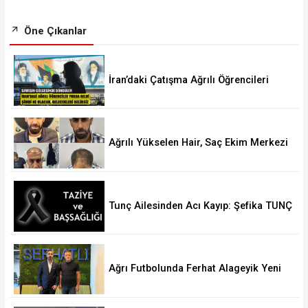
Öne Çıkanlar
İran’daki Çatışma Ağrılı Öğrencileri
Vurdu
Ağrılı Yükselen Hair, Saç Ekim Merkezi
Almanya’da Şube Açıyor!
Tunç Ailesinden Acı Kayıp: Şefika TUNÇ
Hakk’a Yürüdü
Ağrı Futbolunda Ferhat Alageyik Yeni
Bir Hamle Başlatıyor