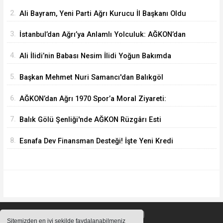
2.
Ali Bayram, Yeni Parti Ağrı Kurucu İl Başkanı Oldu
3.
İstanbul’dan Ağrı’ya Anlamlı Yolculuk: AĞKON’dan
Vefa Ziyareti
4.
Ali İlidi’nin Babası Nesim İlidi Yoğun Bakımda
5.
Başkan Mehmet Nuri Samancı'dan Balıkgöl
Şenliği'ne Davet
6.
AĞKON’dan Ağrı 1970 Spor’a Moral Ziyareti:
İdmana Baklava Sürprizi
7.
Balık Gölü Şenliği'nde AĞKON Rüzgârı Esti
8.
Esnafa Dev Finansman Desteği! İşte Yeni Kredi
Limitleri
Sitemizden en iyi şekilde faydalanabilmeniz