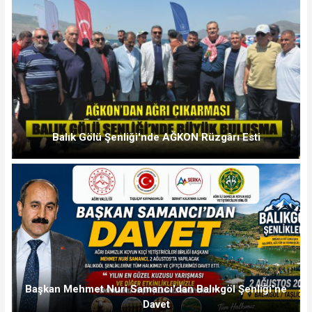
Balık Gölü Şenliği'nde AĞKON Rüzgârı Esti
Başkan Mehmet Nuri Samancı'dan Balıkgöl Şenliği'ne
Davet