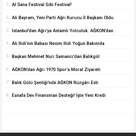
1.
Al Sana Festival Gibi Festival!
2.
Ali Bayram, Yeni Parti Ağrı Kurucu İl Başkanı Oldu
3.
İstanbul’dan Ağrı’ya Anlamlı Yolculuk: AĞKON’dan
Vefa Ziyareti
4.
Ali İlidi’nin Babası Nesim İlidi Yoğun Bakımda
5.
Başkan Mehmet Nuri Samancı'dan Balıkgöl
Şenliği'ne Davet
6.
AĞKON’dan Ağrı 1970 Spor’a Moral Ziyareti:
İdmana Baklava Sürprizi
7.
Balık Gölü Şenliği'nde AĞKON Rüzgârı Esti
8.
Esnafa Dev Finansman Desteği! İşte Yeni Kredi
Limitleri