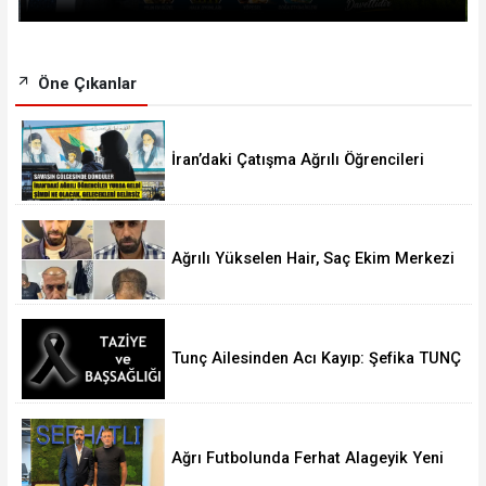
Öne Çıkanlar
İran’daki Çatışma Ağrılı Öğrencileri
Vurdu
Ağrılı Yükselen Hair, Saç Ekim Merkezi
Almanya’da Şube Açıyor!
Tunç Ailesinden Acı Kayıp: Şefika TUNÇ
Hakk’a Yürüdü
Ağrı Futbolunda Ferhat Alageyik Yeni
Bir Hamle Başlatıyor