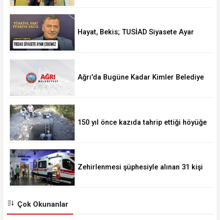
Hayat, Bekis; TUSİAD Siyasete Ayar
Çekemez
Ağrı'da Bugüne Kadar Kimler Belediye
Başkanlığı Yaptı
150 yıl önce kazıda tahrip ettiği höyüğe
yaklaştı
Zehirlenmesi şüphesiyle alınan 31 kişi
taburcu edildi
Çok Okunanlar