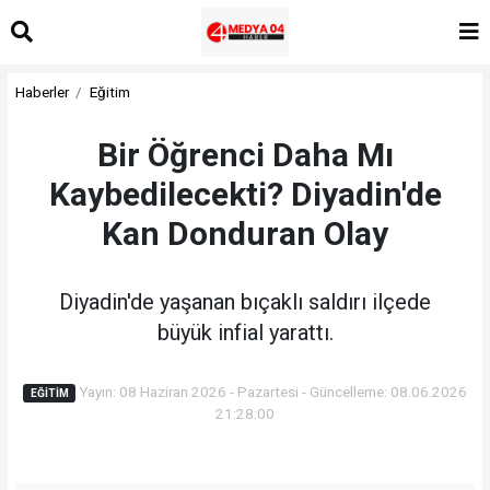
Haberler
Eğitim
Bir Öğrenci Daha Mı
Kaybedilecekti? Diyadin'de
Kan Donduran Olay
Diyadin'de yaşanan bıçaklı saldırı ilçede
büyük infial yarattı.
Yayın: 08 Haziran 2026 - Pazartesi - Güncelleme: 08.06.2026
EĞITIM
21:28:00