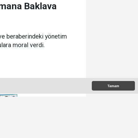
dmana Baklava
ve beraberindeki yönetim
lara moral verdi.
 Çıkanlar
Tamam
İran’daki Çatışma Ağrılı
Öğrencileri Vurdu
Ağrılı Yükselen Hair, Saç
Ekim Merkezi Almanya’da
Şube Açıyor!