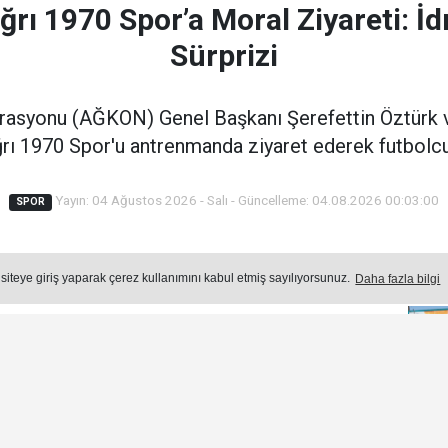
rı 1970 Spor’a Moral Ziyareti: İ
Sürprizi
derasyonu (AĞKON) Genel Başkanı Şerefettin Öztürk 
Ağrı 1970 Spor'u antrenmanda ziyaret ederek futbolcu
Yayın: 04 Ağustos 2026 - Salı - Güncelleme: 04.08.2026 00:03:00
SPOR
Öne
Okuma Süresi: 2 dk.
 siteye giriş yaparak çerez kullanımını kabul etmiş sayılıyorsunuz.
Daha fazla bilgi