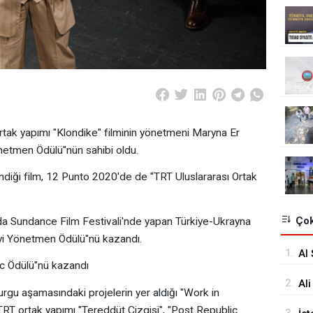
tak yapımı "Klondike" filminin yönetmeni Maryna Er
netmen Ödülü"nün sahibi oldu.
ndiği film, 12 Punto 2020'de de "TRT Uluslararası Ortak
Çok
da Sundance Film Festivali'nde yapan Türkiye-Ukrayna
 İyi Yönetmen Ödülü"nü kazandı.
1.
Al 
ic Ödülü"nü kazandı
2.
Ali
urgu aşamasındaki projelerin yer aldığı "Work in
Ba
RT ortak yapımı "Tereddüt Çizgisi", "Post Republic