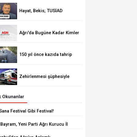
Hayat, Bekis; TUSİAD
Siyasete Ayar Çekemez
Ağrı'da Bugüne Kadar Kimler
Belediye Başkanlığı Yaptı
150 yıl önce kazıda tahrip
ettiği höyüğe yaklaştı
Zehirlenmesi şüphesiyle
alınan 31 kişi taburcu edildi
 Okunanlar
Sana Festival Gibi Festival!
 Bayram, Yeni Parti Ağrı Kurucu İl
şkanı Oldu