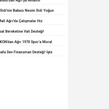
anbul’dan Ağrı’ya Anlamlı
lculuk: AĞKON’dan Vefa Ziyareti
 İlidi’nin Babası Nesim İlidi Yoğun
kımda
all Ağrı'da Çalışmalar Hız
smeden Sürüyor! İl Başkanı Yıldız
at Bereketine Vali Desteği!
Milletvekili Kilerci İnceledi
kurt Çiftçinin Yanında
KON’dan Ağrı 1970 Spor’a Moral
areti: İdmana Baklava Sürprizi
afa Dev Finansman Desteği! İşte
i Kredi Limitleri