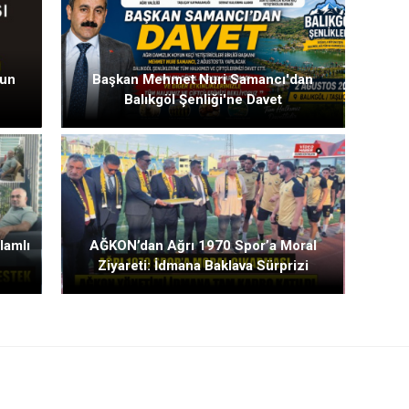
ğun
Başkan Mehmet Nuri Samancı'dan
Balıkgöl Şenliği'ne Davet
n
lamlı
AĞKON’dan Ağrı 1970 Spor’a Moral
Ziyareti: İdmana Baklava Sürprizi