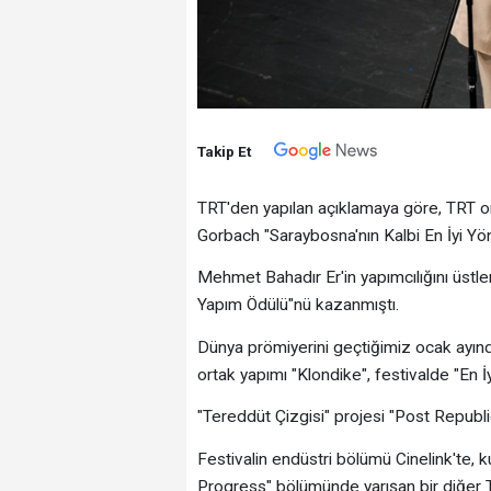
Takip Et
TRT'den yapılan açıklamaya göre, TRT or
Gorbach "Saraybosna'nın Kalbi En İyi Yö
Mehmet Bahadır Er'in yapımcılığını üstle
Yapım Ödülü"nü kazanmıştı.
Dünya prömiyerini geçtiğimiz ocak ayın
ortak yapımı "Klondike", festivalde "En
"Tereddüt Çizgisi" projesi "Post Republ
Festivalin endüstri bölümü Cinelink'te, k
Progress" bölümünde yarışan bir diğer T