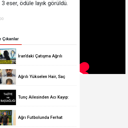
 3 eser, ödüle layık görüldü.
:00
 Çıkanlar
İran’daki Çatışma Ağrılı
Öğrencileri Vurdu
Ağrılı Yükselen Hair, Saç
Ekim Merkezi Almanya’da
Şube Açıyor!
Tunç Ailesinden Acı Kayıp:
Şefika TUNÇ Hakk’a Yürüdü
Ağrı Futbolunda Ferhat
Alageyik Yeni Bir Hamle
Başlatıyor