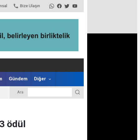
msal
Bize Ulaşın
m
Gündem
Diğer
Ara
3 ödül