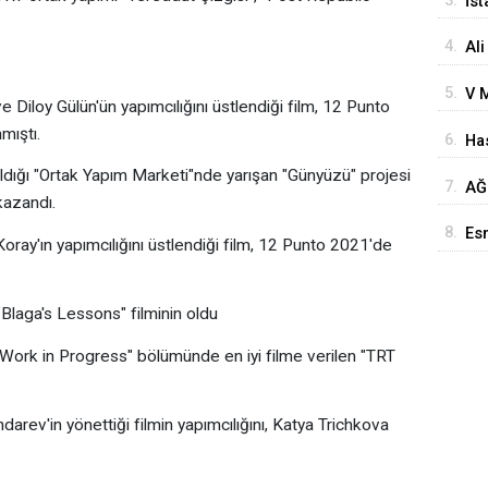
3.
İst
Yo
4.
Ali
Ba
5.
V M
 Diloy Gülün'ün yapımcılığını üstlendiği film, 12 Punto
Ke
mıştı.
6.
Has
ve 
Boz
aldığı "Ortak Yapım Marketi"nde yarışan "Günyüzü" projesi
7.
AĞ
kazandı.
Ziy
8.
Esn
oray'ın yapımcılığını üstlendiği film, 12 Punto 2021'de
Yen
Blaga's Lessons" filminin oldu
 "Work in Progress" bölümünde en iyi filme verilen "TRT
ev'in yönettiği filmin yapımcılığını, Katya Trichkova