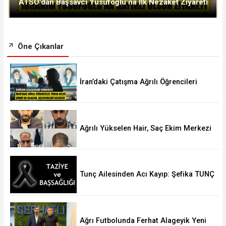
ATSO’dan Başsavcı Yusufoğlu’na İlk Nezaket Ziyareti
Öne Çıkanlar
İran’daki Çatışma Ağrılı Öğrencileri
Vurdu
Ağrılı Yükselen Hair, Saç Ekim Merkezi
Almanya’da Şube Açıyor!
Tunç Ailesinden Acı Kayıp: Şefika TUNÇ
Hakk’a Yürüdü
Ağrı Futbolunda Ferhat Alageyik Yeni