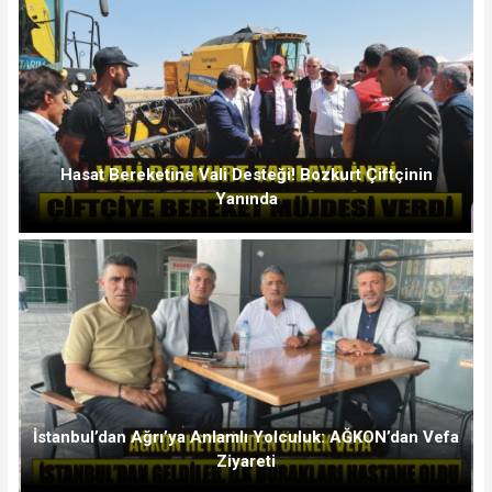
Hasat Bereketine Vali Desteği! Bozkurt Çiftçinin
Yanında
İstanbul’dan Ağrı’ya Anlamlı Yolculuk: AĞKON’dan Vefa
Ziyareti