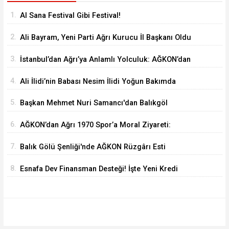
1.
Al Sana Festival Gibi Festival!
2.
Ali Bayram, Yeni Parti Ağrı Kurucu İl Başkanı Oldu
3.
İstanbul’dan Ağrı’ya Anlamlı Yolculuk: AĞKON’dan
Vefa Ziyareti
4.
Ali İlidi’nin Babası Nesim İlidi Yoğun Bakımda
5.
Başkan Mehmet Nuri Samancı'dan Balıkgöl
Şenliği'ne Davet
6.
AĞKON’dan Ağrı 1970 Spor’a Moral Ziyareti:
İdmana Baklava Sürprizi
7.
Balık Gölü Şenliği'nde AĞKON Rüzgârı Esti
8.
Esnafa Dev Finansman Desteği! İşte Yeni Kredi
Limitleri