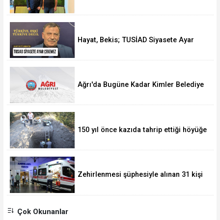
Bir Hamle Başlatıyor
Hayat, Bekis; TUSİAD Siyasete Ayar
Çekemez
Ağrı'da Bugüne Kadar Kimler Belediye
Başkanlığı Yaptı
150 yıl önce kazıda tahrip ettiği höyüğe
yaklaştı
Zehirlenmesi şüphesiyle alınan 31 kişi
taburcu edildi
Çok Okunanlar