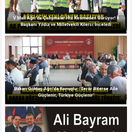
V Mall Ağrı'da Çalışmalar Hız Kesmeden Sürüyor! İl
Başkanı Yıldız ve Milletvekili Kilerci İnceledi
Bakan Göktaş Ağrı'da Konuştu: "Terör Biterse Aile
Güçlenir, Türkiye Güçlenir"