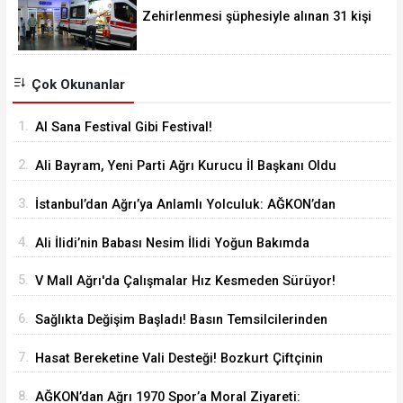
Zehirlenmesi şüphesiyle alınan 31 kişi
taburcu edildi
Çok Okunanlar
1.
Al Sana Festival Gibi Festival!
2.
Ali Bayram, Yeni Parti Ağrı Kurucu İl Başkanı Oldu
3.
İstanbul’dan Ağrı’ya Anlamlı Yolculuk: AĞKON’dan
Vefa Ziyareti
4.
Ali İlidi’nin Babası Nesim İlidi Yoğun Bakımda
5.
V Mall Ağrı'da Çalışmalar Hız Kesmeden Sürüyor!
İl Başkanı Yıldız ve Milletvekili Kilerci İnceledi
6.
Sağlıkta Değişim Başladı! Basın Temsilcilerinden
Yeni Yönetime Anlamlı Ziyaret
7.
Hasat Bereketine Vali Desteği! Bozkurt Çiftçinin
Yanında
8.
AĞKON’dan Ağrı 1970 Spor’a Moral Ziyareti: