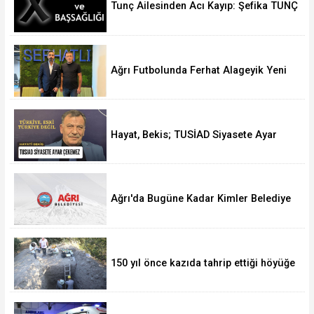
Tunç Ailesinden Acı Kayıp: Şefika TUNÇ
Hakk’a Yürüdü
Ağrı Futbolunda Ferhat Alageyik Yeni
Bir Hamle Başlatıyor
Hayat, Bekis; TUSİAD Siyasete Ayar
Çekemez
Ağrı'da Bugüne Kadar Kimler Belediye
Başkanlığı Yaptı
150 yıl önce kazıda tahrip ettiği höyüğe
yaklaştı