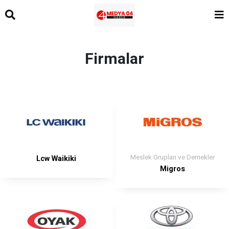
Firmalar
Meslek Grupları ve Dernekler
Lcw Waikiki
Migros