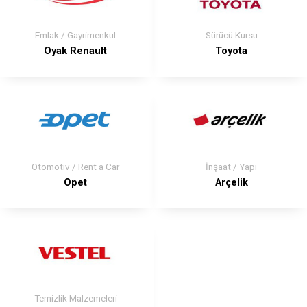
Emlak / Gayrimenkul
Sürücü Kursu
Oyak Renault
Toyota
Otomotiv / Rent a Car
İnşaat / Yapı
Opet
Arçelik
Temizlik Malzemeleri