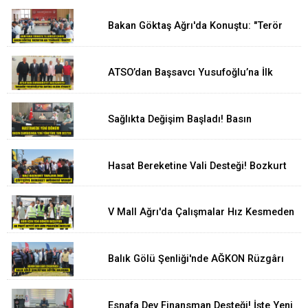
Bakan Göktaş Ağrı'da Konuştu: "Terör
Biterse Aile Güçlenir, Türkiye Güçlenir"
ATSO’dan Başsavcı Yusufoğlu’na İlk
Nezaket Ziyareti
Sağlıkta Değişim Başladı! Basın
Temsilcilerinden Yeni Yönetime Anlamlı
Ziyaret
Hasat Bereketine Vali Desteği! Bozkurt
Çiftçinin Yanında
V Mall Ağrı'da Çalışmalar Hız Kesmeden
Sürüyor! İl Başkanı Yıldız ve Milletvekili
Kilerci İnceledi
Balık Gölü Şenliği'nde AĞKON Rüzgârı
Esti
Esnafa Dev Finansman Desteği! İşte Yeni