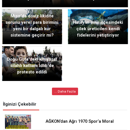
Mısır'da döviz likidite
sorunu yerel para birimini
Hatay'ın sınır ilçesindeki
yeni bir dalgalı kur
çilek üreticileri kendi
sistemine geçirir mi?
fidelerini yetiştiriyor
Doğu Guta'daki kimyasal
silahlı katliam İdlib'de
protesto edildi
... Daha Fazla
İlginizi Çekebilir
AĞKON’dan Ağrı 1970 Spor’a Moral
Ziyareti: İdmana Baklava Sürprizi