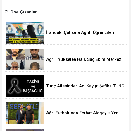
Öne Çıkanlar
İran’daki Çatışma Ağrılı Öğrencileri
Vurdu
Ağrılı Yükselen Hair, Saç Ekim Merkezi
Almanya’da Şube Açıyor!
Tunç Ailesinden Acı Kayıp: Şefika TUNÇ
Hakk’a Yürüdü
Ağrı Futbolunda Ferhat Alageyik Yeni
Bir Hamle Başlatıyor