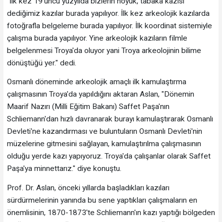
"İlk kez 19'uncu yüzyılda bizlerin höyük, tabaka kazısı
dediğimiz kazılar burada yapılıyor. İlk kez arkeolojik kazılarda
fotoğrafla belgeleme burada yapılıyor. İlk koordinat sistemiyle
çalışma burada yapılıyor. Yine arkeolojik kazıların filmle
belgelenmesi Troya'da oluyor yani Troya arkeolojinin bilime
dönüştüğü yer." dedi.
Osmanlı döneminde arkeolojik amaçlı ilk kamulaştırma
çalışmasının Troya'da yapıldığını aktaran Aslan, "Dönemin
Maarif Nazırı (Milli Eğitim Bakanı) Saffet Paşa'nın
Schliemann'dan hızlı davranarak burayı kamulaştırarak Osmanlı
Devleti'ne kazandırması ve buluntuların Osmanlı Devleti'nin
müzelerine gitmesini sağlayan, kamulaştırılma çalışmasının
olduğu yerde kazı yapıyoruz. Troya'da çalışanlar olarak Saffet
Paşa'ya minnettarız." diye konuştu.
Prof. Dr. Aslan, önceki yıllarda başladıkları kazıları
sürdürmelerinin yanında bu sene yaptıkları çalışmaların en
önemlisinin, 1870-1873'te Schliemann'ın kazı yaptığı bölgeden