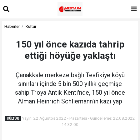
Haberler
Kültür
150 yıl önce kazıda tahrip
ettiği höyüğe yaklaştı
Çanakkale merkeze bağlı Tevfikiye köyü
sınırları içinde 5 bin 500 yıllık geçmişe
sahip Troya Antik Kenti'nde, 150 yıl önce
Alman Heinrich Schliemann'ın kazı yap
Yayın: 22 Ağustos 2022 - Pazartesi - Güncelleme: 22.08.2022
KÜLTÜR
14:32:00