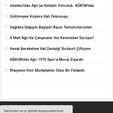
2.
İstanbul’dan Ağrı’ya Anlamlı Yolculuk: AĞKON’dan
Vefa Ziyareti
3.
Gidilmeyen Köylere Vali Dokunuşu
4.
Sağlıkta Değişim Başladı! Basın Temsilcilerinden
Yeni Yönetime Anlamlı Ziyaret
5.
V Mall Ağrı'da Çalışmalar Hız Kesmeden Sürüyor!
İl Başkanı Yıldız ve Milletvekili Kilerci İnceledi
6.
Hasat Bereketine Vali Desteği! Bozkurt Çiftçinin
Yanında
7.
AĞKON’dan Ağrı 1970 Spor’a Moral Ziyareti:
İdmana Baklava Sürprizi
8.
İtfaiyenin Hızlı Müdahalesi Olası Bir Felaketi
Önledi
Sitemizden en iyi şekilde faydalanabilmeniz