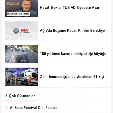
Hayat, Bekis; TUSİAD Siyasete Ayar
Çekemez
Ağrı'da Bugüne Kadar Kimler Belediye
Başkanlığı Yaptı
150 yıl önce kazıda tahrip ettiği höyüğe
yaklaştı
Zehirlenmesi şüphesiyle alınan 31 kişi
taburcu edildi
Çok Okunanlar
1.
Al Sana Festival Gibi Festival!