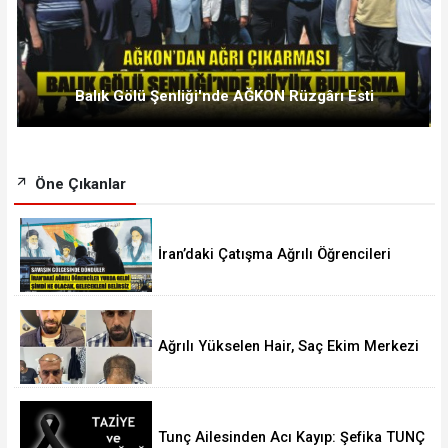
Balık Gölü Şenliği'nde AĞKON Rüzgârı Esti
Öne Çıkanlar
İran’daki Çatışma Ağrılı Öğrencileri
Vurdu
Ağrılı Yükselen Hair, Saç Ekim Merkezi
Almanya’da Şube Açıyor!
Tunç Ailesinden Acı Kayıp: Şefika TUNÇ