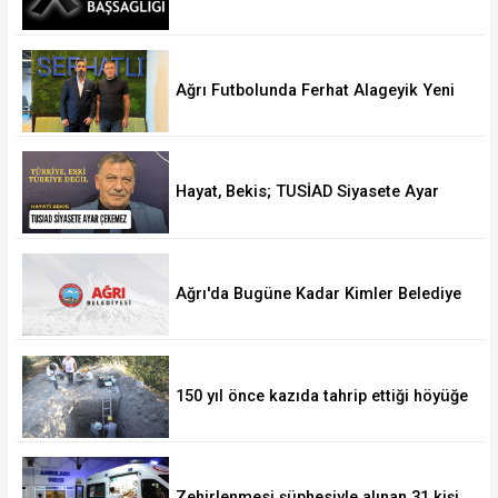
Hakk’a Yürüdü
Ağrı Futbolunda Ferhat Alageyik Yeni
Bir Hamle Başlatıyor
Hayat, Bekis; TUSİAD Siyasete Ayar
Çekemez
Ağrı'da Bugüne Kadar Kimler Belediye
Başkanlığı Yaptı
150 yıl önce kazıda tahrip ettiği höyüğe
yaklaştı
Zehirlenmesi şüphesiyle alınan 31 kişi