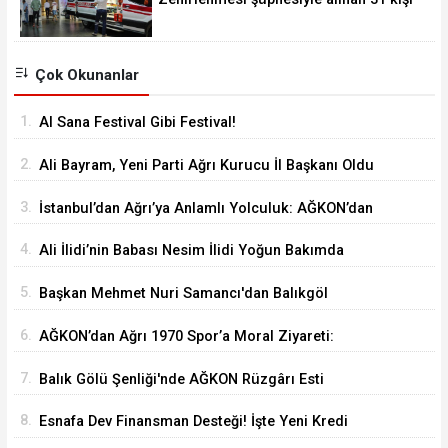
taburcu edildi
Çok Okunanlar
1.
Al Sana Festival Gibi Festival!
2.
Ali Bayram, Yeni Parti Ağrı Kurucu İl Başkanı Oldu
3.
İstanbul’dan Ağrı’ya Anlamlı Yolculuk: AĞKON’dan
Vefa Ziyareti
4.
Ali İlidi’nin Babası Nesim İlidi Yoğun Bakımda
5.
Başkan Mehmet Nuri Samancı'dan Balıkgöl
Şenliği'ne Davet
6.
AĞKON’dan Ağrı 1970 Spor’a Moral Ziyareti:
İdmana Baklava Sürprizi
7.
Balık Gölü Şenliği'nde AĞKON Rüzgârı Esti
8.
Esnafa Dev Finansman Desteği! İşte Yeni Kredi