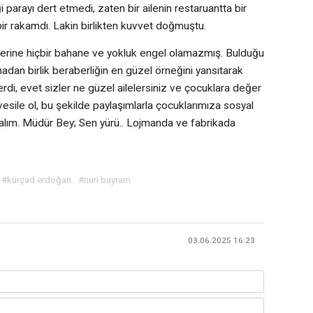
arayı dert etmedi, zaten bir ailenin restaruantta bir
 rakamdı. Lakin birlikten kuvvet doğmuştu.
 liderine hiçbir bahane ve yokluk engel olamazmış. Bulduğu
an birlik beraberliğin en güzel örneğini yansıtarak
lerdi, evet sizler ne güzel ailelersiniz ve çocuklara değer
esile ol, bu şekilde paylaşımlarla çocuklarımıza sosyal
palım. Müdür Bey; Sen yürü.. Lojmanda ve fabrikada
#kürşad erdoğan
#nuri bayram
03.06.2025 16:23