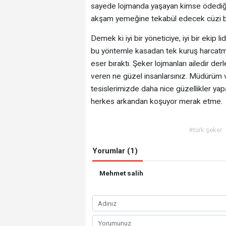
sayede lojmanda yaşayan kimse ödediği p
akşam yemeğine tekabül edecek cüzi bir
Demek ki iyi bir yöneticiye, iyi bir ekip
bu yöntemle kasadan tek kuruş harcatmad
eser bıraktı. Şeker lojmanları ailedir der
veren ne güzel insanlarsınız. Müdürüm v
tesislerimizde daha nice güzellikler ya
herkes arkandan koşuyor merak etme.
#türk şeker
Yorumlar (1)
Mehmet salih