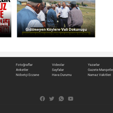
n
belli
Gidilmeyen Köylere Vali Dokunuşu
Fotoğraflar
Videolar
Yazarlar
Anketler
Sayfalar
Gazete Manşetler
Nöbetçi Eczane
Hava Durumu
Namaz Vakitleri