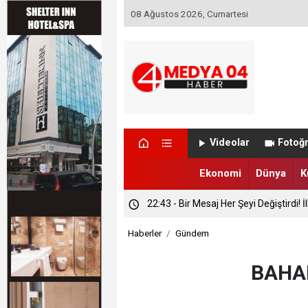
08 Ağustos 2026, Cumartesi
23:40 - İtfaiyenin Hızlı Müdahalesi Ola
Videolar
Fotoğr
23:08 - Gidilmeyen Köylere Vali Doku
Ekonomi
Dünya
K
22:43 - Bir Mesaj Her Şeyi Değiştirdi! 
Haberler
Gündem
BAHA