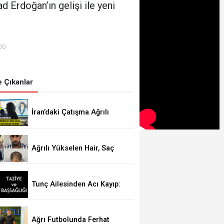
 Erdoğan’ın gelişi ile yeni
00
 Çıkanlar
İran’daki Çatışma Ağrılı
Öğrencileri Vurdu
Ağrılı Yükselen Hair, Saç
Ekim Merkezi Almanya’da
Şube Açıyor!
Tunç Ailesinden Acı Kayıp:
Şefika TUNÇ Hakk’a Yürüdü
Ağrı Futbolunda Ferhat