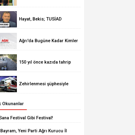
Alageyik Yeni Bir Hamle
Başlatıyor
Hayat, Bekis; TUSİAD
Siyasete Ayar Çekemez
Ağrı'da Bugüne Kadar Kimler
Belediye Başkanlığı Yaptı
150 yıl önce kazıda tahrip
ettiği höyüğe yaklaştı
Zehirlenmesi şüphesiyle
alınan 31 kişi taburcu edildi
 Okunanlar
Sana Festival Gibi Festival!
 Bayram, Yeni Parti Ağrı Kurucu İl