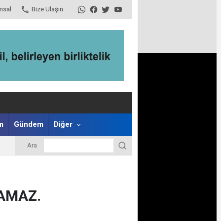
msal
Bize Ulaşın
m
Gündem
Diğer
Ara
AMAZ.