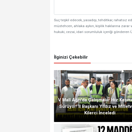
Suç teşkil edecek, yasadışı, tehditkar, rahatsız ed
müstehcen, ahlaka aykırı, kişilik haklarına zarar v
hukuki, cezai, idari sorumluluk içeriği gönderen Ü
İlginizi Çekebilir
V Mall Ağrı'da Çalışmalar Hız Kes
Sürüyor! İl Başkanı Yıldız ve Milletv
Kilerci İnceledi