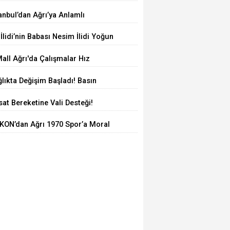
şkanı Oldu
anbul’dan Ağrı’ya Anlamlı
lculuk: AĞKON’dan Vefa Ziyareti
 İlidi’nin Babası Nesim İlidi Yoğun
kımda
all Ağrı'da Çalışmalar Hız
smeden Sürüyor! İl Başkanı Yıldız
lıkta Değişim Başladı! Basın
Milletvekili Kilerci İnceledi
msilcilerinden Yeni Yönetime
at Bereketine Vali Desteği!
amlı Ziyaret
kurt Çiftçinin Yanında
KON’dan Ağrı 1970 Spor’a Moral
areti: İdmana Baklava Sürprizi