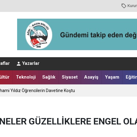
Kuru
sı Bir Felaketi Önledi
aflar
Yazarlar
nuşu
ültür
Teknoloji
Sağlık
Siyaset
Asayiş
Yaşam
Eğiti
İlhami Yıldız Öğrencilerin Davetine Koştu
NELER GÜZELLİKLERE ENGEL OL