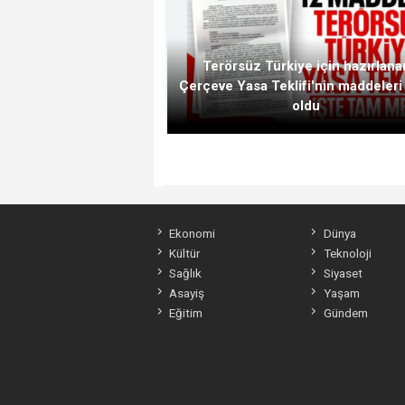
Terörsüz Türkiye için hazırlana
Çerçeve Yasa Teklifi'nin maddeleri 
oldu
Ekonomi
Dünya
Kültür
Teknoloji
Sağlık
Siyaset
Asayiş
Yaşam
Eğitim
Gündem