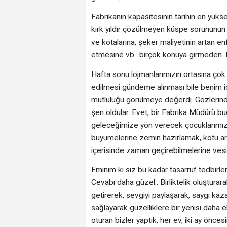
Fabrikanın kapasitesinin tarihin en yüks
kırk yıldır çözülmeyen küspe sorununun
ve kotalarına, şeker maliyetinin artan 
etmesine vb.. birçok konuya girmeden b
Hafta sonu lojmanlarımızın ortasına çok g
edilmesi gündeme alınması bile benim içi
mutluluğu görülmeye değerdi. Gözlerindek
şen oldular. Evet, bir Fabrika Müdürü b
geleceğimize yön verecek çocuklarımıza 
büyümelerine zemin hazırlamak, kötü ar
içerisinde zaman geçirebilmelerine vesi
Eminim ki siz bu kadar tasarruf tedbirler
Cevabı daha güzel.. Birliktelik oluştura
getirerek, sevgiyi paylaşarak, saygı kaza
sağlayarak güzelliklere bir yenisi daha
oturan bizler yaptık, her ev, iki ay önces