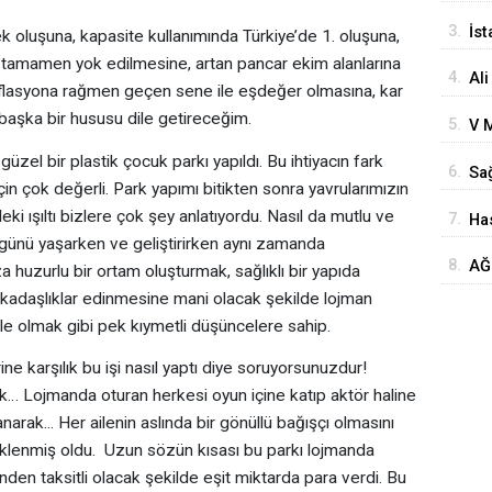
Ba
3.
İst
ek oluşuna, kapasite kullanımında Türkiye’de 1. oluşuna,
Yo
 tamamen yok edilmesine, artan pancar ekim alanlarına
4.
Ali
enflasyona rağmen geçen sene ile eşdeğer olmasına, kar
Ba
aşka bir hususu dile getireceğim.
5.
V M
Ke
üzel bir plastik çocuk parkı yapıldı. Bu ihtiyacın fark
6.
Sağ
ve 
n çok değerli. Park yapımı bitikten sonra yavrularımızın
Te
i ışıltı bizlere çok şey anlatıyordu. Nasıl da mutlu ve
7.
Has
Anl
ugünü yaşarken ve geliştirirken aynı zamanda
Boz
8.
AĞ
huzurlu bir ortam oluşturmak, sağlıklı bir yapıda
Ziy
kadaşlıklar edinmesine mani olacak şekilde lojman
le olmak gibi pek kıymetli düşüncelere sahip.
ine karşılık bu işi nasıl yaptı diye soruyorsunuzdur!
rak… Lojmanda oturan herkesi oyun içine katıp aktör haline
narak... Her ailenin aslında bir gönüllü bağışçı olmasını
 eklenmiş oldu. Uzun sözün kısası bu parkı lojmanda
inden taksitli olacak şekilde eşit miktarda para verdi. Bu