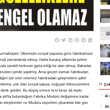
oturmaktayım. Ülkemizin sosyal yapısına göre fabrikamızın
rişli zamanlarda olmuş. Hatta kuruluş yıllarında şehrin
la sürekli herkesin gıpta ettiği bir alan olmuş. Bakanlar
 tesisleri içinde yapılmış. Ama geçen zaman fabrikadan
ığım için ister istemez fabrikadaki gelişmelere şahit
lerine, yok olan sosyal yapıya, soğuyan tebessümlere
Çok
e denk geldim. Bu düşüş ivmesi ta ki biraz da tepki
1.
Al 
a atıfta bulunduğum Fabrika Müdürü değişimine kadar
zi eleştirenler ve Müdürü sepetten çıkaranlar bile gün
2.
Ali