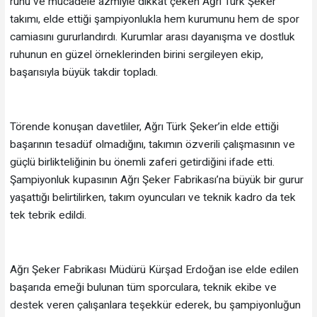
ruhu ve mücadele azmiyle dikkat çeken Ağrı Türk Şeker
takımı, elde ettiği şampiyonlukla hem kurumunu hem de spor
camiasını gururlandırdı. Kurumlar arası dayanışma ve dostluk
ruhunun en güzel örneklerinden birini sergileyen ekip,
başarısıyla büyük takdir topladı.
Törende konuşan davetliler, Ağrı Türk Şeker’in elde ettiği
başarının tesadüf olmadığını, takımın özverili çalışmasının ve
güçlü birlikteliğinin bu önemli zaferi getirdiğini ifade etti.
Şampiyonluk kupasının Ağrı Şeker Fabrikası’na büyük bir gurur
yaşattığı belirtilirken, takım oyuncuları ve teknik kadro da tek
tek tebrik edildi.
Ağrı Şeker Fabrikası Müdürü Kürşad Erdoğan ise elde edilen
başarıda emeği bulunan tüm sporculara, teknik ekibe ve
destek veren çalışanlara teşekkür ederek, bu şampiyonluğun