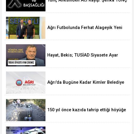
Tunç Ailesinden Acı Kayıp: Şefika TUNÇ
Hakk’a Yürüdü
Ağrı Futbolunda Ferhat Alageyik Yeni
Bir Hamle Başlatıyor
Hayat, Bekis; TUSİAD Siyasete Ayar
Çekemez
Ağrı'da Bugüne Kadar Kimler Belediye
Başkanlığı Yaptı
150 yıl önce kazıda tahrip ettiği höyüğe
yaklaştı