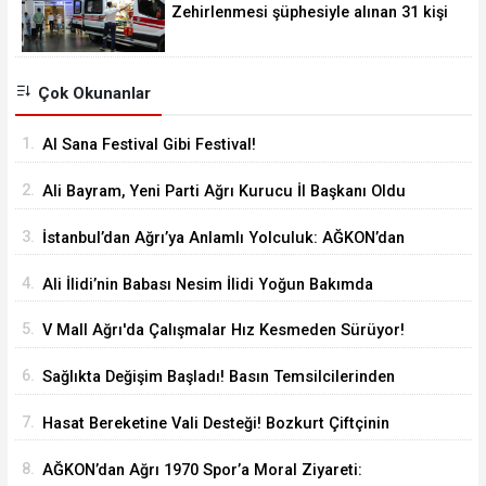
Zehirlenmesi şüphesiyle alınan 31 kişi
taburcu edildi
Çok Okunanlar
1.
Al Sana Festival Gibi Festival!
2.
Ali Bayram, Yeni Parti Ağrı Kurucu İl Başkanı Oldu
3.
İstanbul’dan Ağrı’ya Anlamlı Yolculuk: AĞKON’dan
Vefa Ziyareti
4.
Ali İlidi’nin Babası Nesim İlidi Yoğun Bakımda
5.
V Mall Ağrı'da Çalışmalar Hız Kesmeden Sürüyor!
İl Başkanı Yıldız ve Milletvekili Kilerci İnceledi
6.
Sağlıkta Değişim Başladı! Basın Temsilcilerinden
Yeni Yönetime Anlamlı Ziyaret
7.
Hasat Bereketine Vali Desteği! Bozkurt Çiftçinin
Yanında
8.
AĞKON’dan Ağrı 1970 Spor’a Moral Ziyareti: