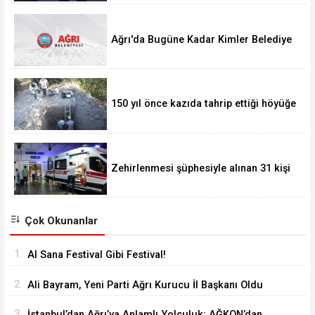
Ağrı'da Bugüne Kadar Kimler Belediye
Başkanlığı Yaptı
150 yıl önce kazıda tahrip ettiği höyüğe
yaklaştı
Zehirlenmesi şüphesiyle alınan 31 kişi
taburcu edildi
Çok Okunanlar
1.
Al Sana Festival Gibi Festival!
2.
Ali Bayram, Yeni Parti Ağrı Kurucu İl Başkanı Oldu
3.
İstanbul’dan Ağrı’ya Anlamlı Yolculuk: AĞKON’dan