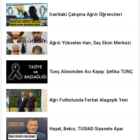
İran’daki Çatışma Ağrılı Öğrencileri
Vurdu
Ağrılı Yükselen Hair, Saç Ekim Merkezi
Almanya’da Şube Açıyor!
Tunç Ailesinden Acı Kayıp: Şefika TUNÇ
Hakk’a Yürüdü
Ağrı Futbolunda Ferhat Alageyik Yeni
Bir Hamle Başlatıyor
Hayat, Bekis; TUSİAD Siyasete Ayar
Çekemez