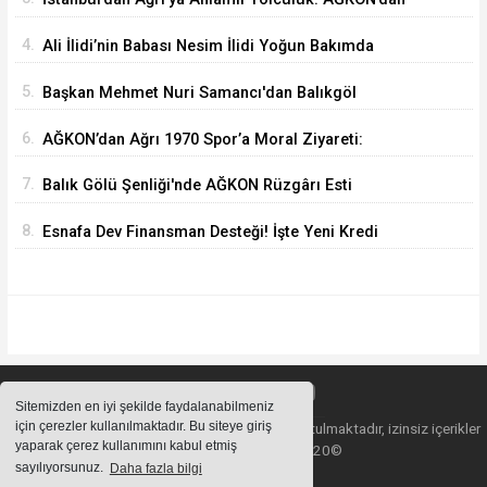
Vefa Ziyareti
4.
Ali İlidi’nin Babası Nesim İlidi Yoğun Bakımda
5.
Başkan Mehmet Nuri Samancı'dan Balıkgöl
Şenliği'ne Davet
6.
AĞKON’dan Ağrı 1970 Spor’a Moral Ziyareti:
İdmana Baklava Sürprizi
7.
Balık Gölü Şenliği'nde AĞKON Rüzgârı Esti
8.
Esnafa Dev Finansman Desteği! İşte Yeni Kredi
Limitleri
Sitemizden en iyi şekilde faydalanabilmeniz
için çerezler kullanılmaktadır. Bu siteye giriş
Sitemizde bulunan içeriklerin tüm hakları saklı tutulmaktadır, izinsiz içerikler
yaparak çerez kullanımını kabul etmiş
kullanılamaz. Copyright 2020©
sayılıyorsunuz.
Daha fazla bilgi