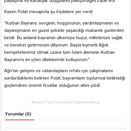
paylaşma ve kardeşlik duygularını pekiştirdiğini ifade etti.
Kasım Polat mesajında şu ifadelere yer verdi:
“Kurban Bayramı; sevginin, hoşgörünün, yardımlaşmanın ve
dayanışmanın en güzel şekilde yaşandığı mübarek günlerden
biridir. Bu anlamlı bayramın ülkemize huzur, milletimize sağlık
ve bereket getirmesini diliyorum. Başta kıymetli Ağrılı
hemşehrilerimiz olmak üzere tüm İslam âleminin Kurban
Bayramı’nı en içten dileklerimle kutluyorum.”
Ağrı’nın gelişimi ve vatandaşların refahı için çalışmalarını
sürdürdüklerini belirten Polat, bayramların toplumsal birlikteliği
güçlendiren önemli fırsatlar olduğunun altını çizdi.
#Kasım Polat’tan Kurban Bayramı Mesajı
Yorumlar (0)