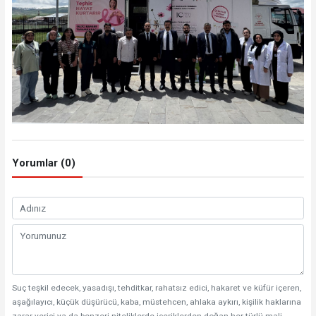
Yorumlar (0)
Suç teşkil edecek, yasadışı, tehditkar, rahatsız edici, hakaret ve küfür içeren,
aşağılayıcı, küçük düşürücü, kaba, müstehcen, ahlaka aykırı, kişilik haklarına
zarar verici ya da benzeri niteliklerde içeriklerden doğan her türlü mali,