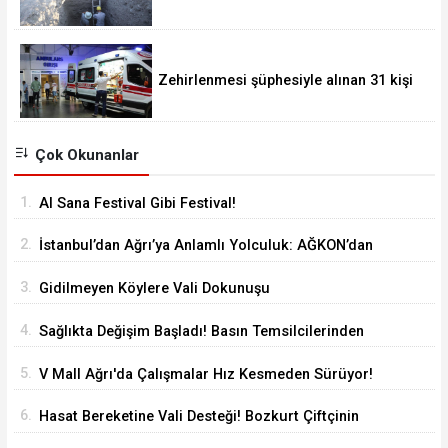
yaklaştı
Zehirlenmesi şüphesiyle alınan 31 kişi
taburcu edildi
Çok Okunanlar
1.
Al Sana Festival Gibi Festival!
2.
İstanbul’dan Ağrı’ya Anlamlı Yolculuk: AĞKON’dan
Vefa Ziyareti
3.
Gidilmeyen Köylere Vali Dokunuşu
4.
Sağlıkta Değişim Başladı! Basın Temsilcilerinden
Yeni Yönetime Anlamlı Ziyaret
5.
V Mall Ağrı'da Çalışmalar Hız Kesmeden Sürüyor!
İl Başkanı Yıldız ve Milletvekili Kilerci İnceledi
6.
Hasat Bereketine Vali Desteği! Bozkurt Çiftçinin
Yanında