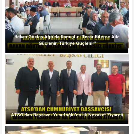
Bakan Göktaş Ağrı'da Konuştu: "Terör Biterse Aile
Güçlenir, Türkiye Güçlenir"
ATSO’dan Başsavcı Yusufoğlu’na İlk Nezaket Ziyareti