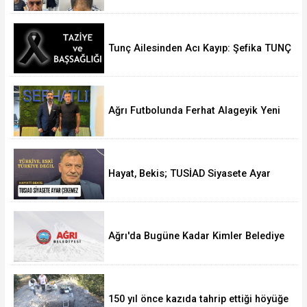
Tunç Ailesinden Acı Kayıp: Şefika TUNÇ
Hakk’a Yürüdü
Ağrı Futbolunda Ferhat Alageyik Yeni
Bir Hamle Başlatıyor
Hayat, Bekis; TUSİAD Siyasete Ayar
Çekemez
Ağrı'da Bugüne Kadar Kimler Belediye
Başkanlığı Yaptı
150 yıl önce kazıda tahrip ettiği höyüğe