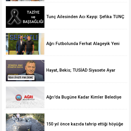
Tunç Ailesinden Acı Kayıp: Şefika TUNÇ
Hakk’a Yürüdü
Ağrı Futbolunda Ferhat Alageyik Yeni
Bir Hamle Başlatıyor
Hayat, Bekis; TUSİAD Siyasete Ayar
Çekemez
Ağrı'da Bugüne Kadar Kimler Belediye
Başkanlığı Yaptı
150 yıl önce kazıda tahrip ettiği höyüğe
yaklaştı