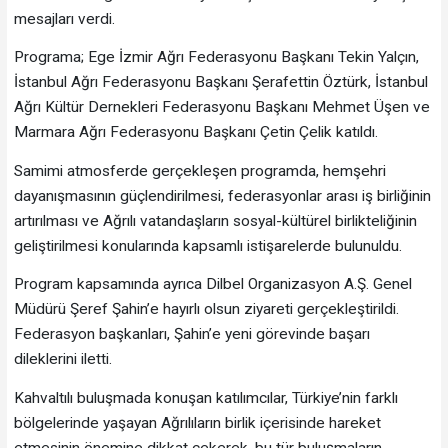
mesajları verdi.
Programa; Ege İzmir Ağrı Federasyonu Başkanı Tekin Yalçın,
İstanbul Ağrı Federasyonu Başkanı Şerafettin Öztürk, İstanbul
Ağrı Kültür Dernekleri Federasyonu Başkanı Mehmet Üşen ve
Marmara Ağrı Federasyonu Başkanı Çetin Çelik katıldı.
Samimi atmosferde gerçekleşen programda, hemşehri
dayanışmasının güçlendirilmesi, federasyonlar arası iş birliğinin
artırılması ve Ağrılı vatandaşların sosyal-kültürel birlikteliğinin
geliştirilmesi konularında kapsamlı istişarelerde bulunuldu.
Program kapsamında ayrıca Dilbel Organizasyon A.Ş. Genel
Müdürü Şeref Şahin’e hayırlı olsun ziyareti gerçekleştirildi.
Federasyon başkanları, Şahin’e yeni görevinde başarı
dileklerini iletti.
Kahvaltılı buluşmada konuşan katılımcılar, Türkiye’nin farklı
bölgelerinde yaşayan Ağrılıların birlik içerisinde hareket
etmesinin önemine dikkat çekerek, bu tür buluşmaların