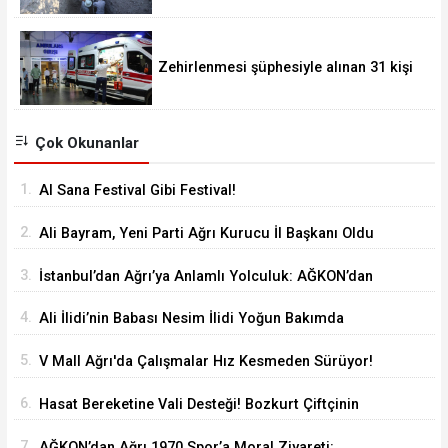
Zehirlenmesi şüphesiyle alınan 31 kişi
taburcu edildi
Çok Okunanlar
1.
Al Sana Festival Gibi Festival!
2.
Ali Bayram, Yeni Parti Ağrı Kurucu İl Başkanı Oldu
3.
İstanbul’dan Ağrı’ya Anlamlı Yolculuk: AĞKON’dan
Vefa Ziyareti
4.
Ali İlidi’nin Babası Nesim İlidi Yoğun Bakımda
5.
V Mall Ağrı'da Çalışmalar Hız Kesmeden Sürüyor!
İl Başkanı Yıldız ve Milletvekili Kilerci İnceledi
6.
Hasat Bereketine Vali Desteği! Bozkurt Çiftçinin
Yanında
7.
AĞKON’dan Ağrı 1970 Spor’a Moral Ziyareti: