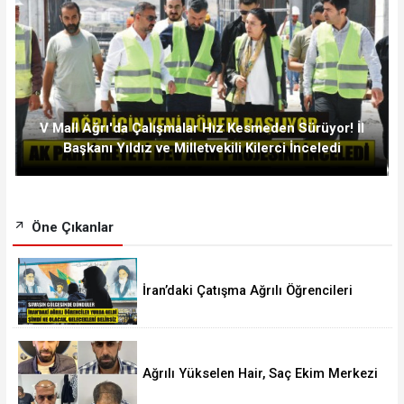
V Mall Ağrı'da Çalışmalar Hız Kesmeden Sürüyor! İl
Başkanı Yıldız ve Milletvekili Kilerci İnceledi
Öne Çıkanlar
İran’daki Çatışma Ağrılı Öğrencileri
Vurdu
Ağrılı Yükselen Hair, Saç Ekim Merkezi
Almanya’da Şube Açıyor!