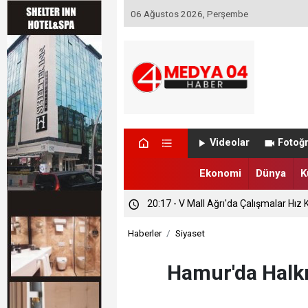
06 Ağustos 2026, Perşembe
Videolar
Fotoğr
Ekonomi
Dünya
K
20:44 - ATSO’dan Başsavcı Yusufoğlu’
Haberler
Siyaset
20:29 - Hasat Bereketine Vali Desteği
Hamur'da Halkı
20:17 - V Mall Ağrı'da Çalışmalar Hız K