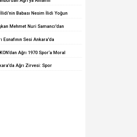
anbul’dan Ağrı’ya Anlamlı
lculuk: AĞKON’dan Vefa Ziyareti
 İlidi’nin Babası Nesim İlidi Yoğun
kımda
şkan Mehmet Nuri Samancı'dan
ıkgöl Şenliği'ne Davet
ı Esnafının Sesi Ankara'da
KON’dan Ağrı 1970 Spor’a Moral
areti: İdmana Baklava Sürprizi
ara'da Ağrı Zirvesi: Spor
ırımları İçin Güçlü Buluşma