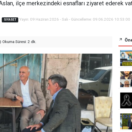
lan, ilçe merkezindeki esnafları ziyaret ederek vata
Yayın: 09 Haziran 2026 - Salı - Güncelleme: 09.06.2026 10:53:00
SIYASET
Öne
Okuma Süresi: 2 dk.