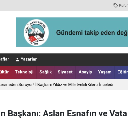
Kuru
aflar
Yazarlar
ültür
Teknoloji
Sağlık
Siyaset
Asayiş
Yaşam
Eğiti
na İlk Nezaket Ziyareti
! Bozkurt Çiftçinin Yanında
n Başkanı: Aslan Esnafın ve Vat
esmeden Sürüyor! İl Başkanı Yıldız ve Milletvekili Kilerci İnceledi