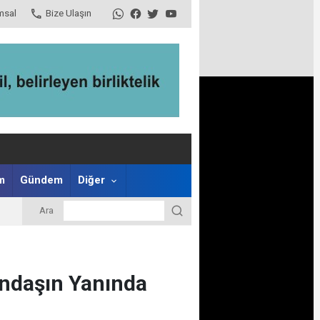
msal
Bize Ulaşın
m
Gündem
Diğer
Ara
andaşın Yanında