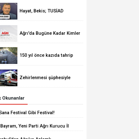
Hayat, Bekis; TUSİAD
Siyasete Ayar Çekemez
Ağrı'da Bugüne Kadar Kimler
Belediye Başkanlığı Yaptı
150 yıl önce kazıda tahrip
ettiği höyüğe yaklaştı
Zehirlenmesi şüphesiyle
alınan 31 kişi taburcu edildi
 Okunanlar
Sana Festival Gibi Festival!
 Bayram, Yeni Parti Ağrı Kurucu İl
şkanı Oldu