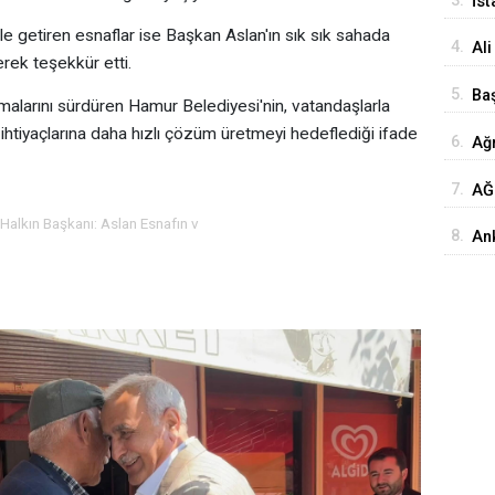
3.
İst
Yo
e getiren esnaflar ise Başkan Aslan'ın sık sık sahada
4.
Ali
terek teşekkür etti.
Ba
5.
Ba
ışmalarını sürdüren Hamur Belediyesi'nin, vatandaşlarla
Bal
 ihtiyaçlarına daha hızlı çözüm üretmeyi hedeflediği ifade
6.
Ağr
7.
AĞ
Ziy
alkın Başkanı: Aslan Esnafın v
8.
Ank
Yat