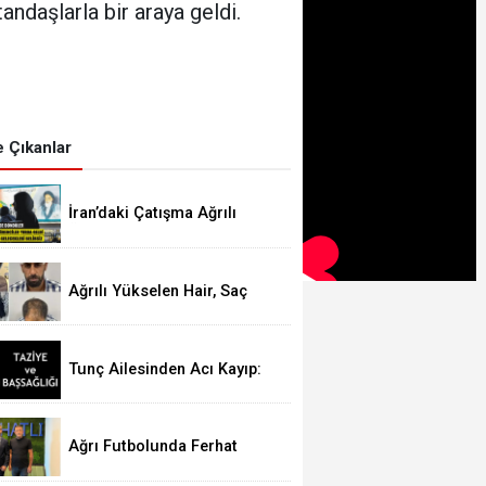
ndaşlarla bir araya geldi.
 Çıkanlar
İran’daki Çatışma Ağrılı
Öğrencileri Vurdu
Ağrılı Yükselen Hair, Saç
Ekim Merkezi Almanya’da
Şube Açıyor!
Tunç Ailesinden Acı Kayıp:
Şefika TUNÇ Hakk’a Yürüdü
Ağrı Futbolunda Ferhat
Alageyik Yeni Bir Hamle
Başlatıyor