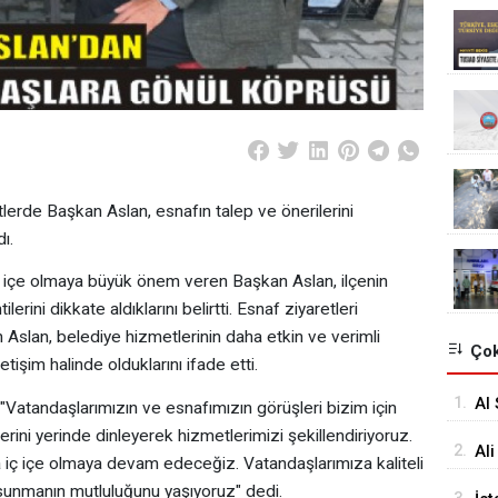
lerde Başkan Aslan, esnafın talep ve önerilerini
ı.
ç içe olmaya büyük önem veren Başkan Aslan, ilçenin
lerini dikkate aldıklarını belirtti. Esnaf ziyaretleri
n Aslan, belediye hizmetlerinin daha etkin ve verimli
Çok
etişim halinde olduklarını ifade etti.
1.
Al 
Vatandaşlarımızın ve esnafımızın görüşleri bizim için
lerini yerinde dinleyerek hizmetlerimizi şekillendiriyoruz.
2.
Ali
 iç içe olmaya devam edeceğiz. Vatandaşlarımıza kaliteli
Ba
 sunmanın mutluluğunu yaşıyoruz" dedi.