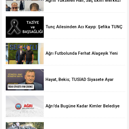
Ağrılı Yükselen Hair, Saç Ekim Merkezi
Almanya’da Şube Açıyor!
Tunç Ailesinden Acı Kayıp: Şefika TUNÇ
Hakk’a Yürüdü
Ağrı Futbolunda Ferhat Alageyik Yeni
Bir Hamle Başlatıyor
Hayat, Bekis; TUSİAD Siyasete Ayar
Çekemez
Ağrı'da Bugüne Kadar Kimler Belediye
Başkanlığı Yaptı