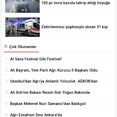
150 yıl önce kazıda tahrip ettiği höyüğe
yaklaştı
Zehirlenmesi şüphesiyle alınan 31 kişi
taburcu edildi
Çok Okunanlar
1.
Al Sana Festival Gibi Festival!
2.
Ali Bayram, Yeni Parti Ağrı Kurucu İl Başkanı Oldu
3.
İstanbul’dan Ağrı’ya Anlamlı Yolculuk: AĞKON’dan
Vefa Ziyareti
4.
Ali İlidi’nin Babası Nesim İlidi Yoğun Bakımda
5.
Başkan Mehmet Nuri Samancı'dan Balıkgöl
Şenliği'ne Davet
6.
Ağrı Esnafının Sesi Ankara'da