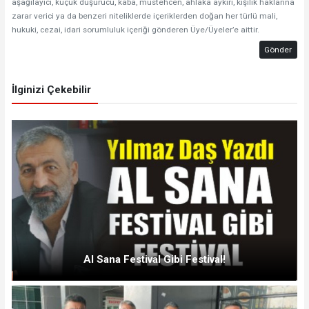
aşağılayıcı, küçük düşürücü, kaba, müstehcen, ahlaka aykırı, kişilik haklarına
zarar verici ya da benzeri niteliklerde içeriklerden doğan her türlü mali,
hukuki, cezai, idari sorumluluk içeriği gönderen Üye/Üyeler’e aittir.
Gönder
İlginizi Çekebilir
Al Sana Festival Gibi Festival!