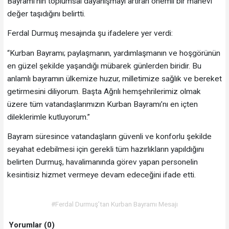
Bayramı’nın toplumsal dayanışmayı artıran önemli bir manevi
değer taşıdığını belirtti.
Ferdal Durmuş mesajında şu ifadelere yer verdi:
“Kurban Bayramı; paylaşmanın, yardımlaşmanın ve hoşgörünün
en güzel şekilde yaşandığı mübarek günlerden biridir. Bu
anlamlı bayramın ülkemize huzur, milletimize sağlık ve bereket
getirmesini diliyorum. Başta Ağrılı hemşehrilerimiz olmak
üzere tüm vatandaşlarımızın Kurban Bayramı’nı en içten
dileklerimle kutluyorum.”
Bayram süresince vatandaşların güvenli ve konforlu şekilde
seyahat edebilmesi için gerekli tüm hazırlıkların yapıldığını
belirten Durmuş, havalimanında görev yapan personelin
kesintisiz hizmet vermeye devam edeceğini ifade etti.
#Ferdal Durmuş’tan Kurban Bayramı Mesajı
Yorumlar (0)