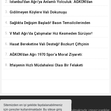
2.
İstanbul’dan Ağrı’ya Anlamlı Yolculuk: AĞKON’dan
Vefa Ziyareti
3.
Gidilmeyen Köylere Vali Dokunuşu
4.
Sağlıkta Değişim Başladı! Basın Temsilcilerinden
Yeni Yönetime Anlamlı Ziyaret
5.
V Mall Ağrı'da Çalışmalar Hız Kesmeden Sürüyor!
İl Başkanı Yıldız ve Milletvekili Kilerci İnceledi
6.
Hasat Bereketine Vali Desteği! Bozkurt Çiftçinin
Yanında
7.
AĞKON’dan Ağrı 1970 Spor’a Moral Ziyareti:
İdmana Baklava Sürprizi
8.
İtfaiyenin Hızlı Müdahalesi Olası Bir Felaketi
Önledi
Sitemizden en iyi şekilde faydalanabilmeniz
için çerezler kullanılmaktadır. Bu siteye giriş
Sitemizde bulunan içeriklerin tüm hakları saklı tutulmaktadır, izinsiz içerikler