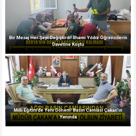
Bir Mesaj Her Şeyi Değiştirdi! İlhami Yıldız Öğrencilerin
Davetine Koştu
Milli Eğitim’de Yeni Dönem! Basın Camiası Çakan’ın
Yanında