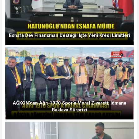
Esnafa Dev Finansman Desteği! İşte Yeni Kredi Limitleri
AĞKON’dan Ağrı 1970 Spor’a Moral Ziyareti: İdmana
Baklava Sürprizi