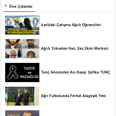
Öne Çıkanlar
İran’daki Çatışma Ağrılı Öğrencileri
Vurdu
Ağrılı Yükselen Hair, Saç Ekim Merkezi
Almanya’da Şube Açıyor!
Tunç Ailesinden Acı Kayıp: Şefika TUNÇ
Hakk’a Yürüdü
Ağrı Futbolunda Ferhat Alageyik Yeni
Bir Hamle Başlatıyor