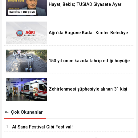
Hayat, Bekis; TUSİAD Siyasete Ayar
Çekemez
Ağrı'da Bugüne Kadar Kimler Belediye
Başkanlığı Yaptı
150 yıl önce kazıda tahrip ettiği höyüğe
yaklaştı
Zehirlenmesi şüphesiyle alınan 31 kişi
taburcu edildi
Çok Okunanlar
1.
Al Sana Festival Gibi Festival!