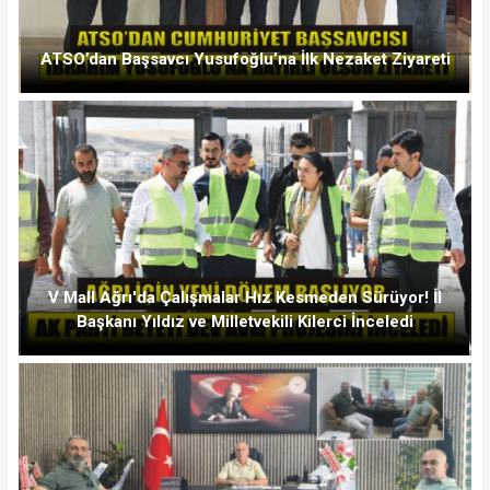
ATSO’dan Başsavcı Yusufoğlu’na İlk Nezaket Ziyareti
V Mall Ağrı'da Çalışmalar Hız Kesmeden Sürüyor! İl
Başkanı Yıldız ve Milletvekili Kilerci İnceledi