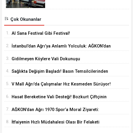
taburcu edildi
Çok Okunanlar
1.
Al Sana Festival Gibi Festival!
2.
İstanbul’dan Ağrı’ya Anlamlı Yolculuk: AĞKON’dan
Vefa Ziyareti
3.
Gidilmeyen Köylere Vali Dokunuşu
4.
Sağlıkta Değişim Başladı! Basın Temsilcilerinden
Yeni Yönetime Anlamlı Ziyaret
5.
V Mall Ağrı'da Çalışmalar Hız Kesmeden Sürüyor!
İl Başkanı Yıldız ve Milletvekili Kilerci İnceledi
6.
Hasat Bereketine Vali Desteği! Bozkurt Çiftçinin
Yanında
7.
AĞKON’dan Ağrı 1970 Spor’a Moral Ziyareti:
İdmana Baklava Sürprizi
8.
İtfaiyenin Hızlı Müdahalesi Olası Bir Felaketi
Önledi