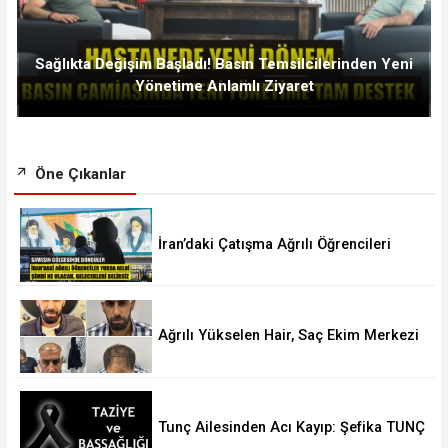
Sağlıkta Değişim Başladı! Basın Temsilcilerinden Yeni
Yönetime Anlamlı Ziyaret
Öne Çıkanlar
İran’daki Çatışma Ağrılı Öğrencileri
Vurdu
Ağrılı Yükselen Hair, Saç Ekim Merkezi
Almanya’da Şube Açıyor!
Tunç Ailesinden Acı Kayıp: Şefika TUNÇ
Hakk’a Yürüdü