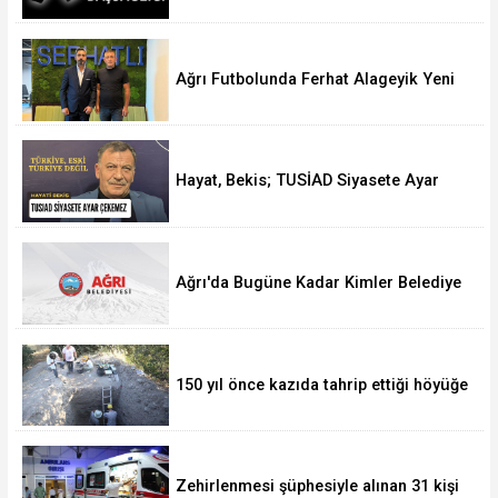
Ağrı Futbolunda Ferhat Alageyik Yeni
Bir Hamle Başlatıyor
Hayat, Bekis; TUSİAD Siyasete Ayar
Çekemez
Ağrı'da Bugüne Kadar Kimler Belediye
Başkanlığı Yaptı
150 yıl önce kazıda tahrip ettiği höyüğe
yaklaştı
Zehirlenmesi şüphesiyle alınan 31 kişi