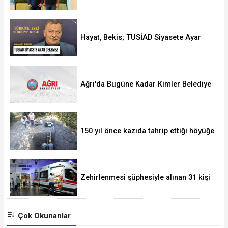
Bir Hamle Başlatıyor
Hayat, Bekis; TUSİAD Siyasete Ayar
Çekemez
Ağrı'da Bugüne Kadar Kimler Belediye
Başkanlığı Yaptı
150 yıl önce kazıda tahrip ettiği höyüğe
yaklaştı
Zehirlenmesi şüphesiyle alınan 31 kişi
taburcu edildi
Çok Okunanlar