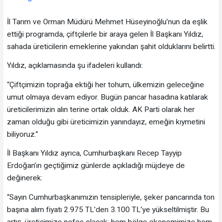
İl Tarım ve Orman Müdürü Mehmet Hüseyinoğlu’nun da eşlik
ettiği programda, çiftçilerle bir araya gelen İl Başkanı Yıldız,
sahada üreticilerin emeklerine yakından şahit olduklarını belirtti.
Yıldız, açıklamasında şu ifadeleri kullandı:
“Çiftçimizin toprağa ektiği her tohum, ülkemizin geleceğine
umut olmaya devam ediyor. Bugün pancar hasadına katılarak
üreticilerimizin alın terine ortak olduk. AK Parti olarak her
zaman olduğu gibi üreticimizin yanındayız, emeğin kıymetini
biliyoruz.”
İl Başkanı Yıldız ayrıca, Cumhurbaşkanı Recep Tayyip
Erdoğan’ın geçtiğimiz günlerde açıkladığı müjdeye de
değinerek:
“Sayın Cumhurbaşkanımızın tensipleriyle, şeker pancarında ton
başına alım fiyatı 2.975 TL’den 3.100 TL’ye yükseltilmiştir. Bu
artış, üreticimize nefes olacak; hem bölge ekonomimize hem