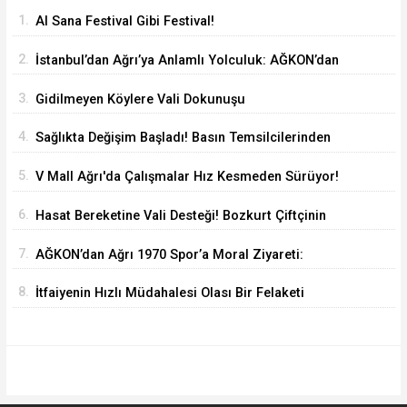
1.
Al Sana Festival Gibi Festival!
2.
İstanbul’dan Ağrı’ya Anlamlı Yolculuk: AĞKON’dan
Vefa Ziyareti
3.
Gidilmeyen Köylere Vali Dokunuşu
4.
Sağlıkta Değişim Başladı! Basın Temsilcilerinden
Yeni Yönetime Anlamlı Ziyaret
5.
V Mall Ağrı'da Çalışmalar Hız Kesmeden Sürüyor!
İl Başkanı Yıldız ve Milletvekili Kilerci İnceledi
6.
Hasat Bereketine Vali Desteği! Bozkurt Çiftçinin
Yanında
7.
AĞKON’dan Ağrı 1970 Spor’a Moral Ziyareti:
İdmana Baklava Sürprizi
8.
İtfaiyenin Hızlı Müdahalesi Olası Bir Felaketi
Önledi