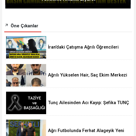
Öne Çıkanlar
İran’daki Çatışma Ağrılı Öğrencileri
Vurdu
Ağrılı Yükselen Hair, Saç Ekim Merkezi
Almanya’da Şube Açıyor!
Tunç Ailesinden Acı Kayıp: Şefika TUNÇ
Hakk’a Yürüdü
Ağrı Futbolunda Ferhat Alageyik Yeni