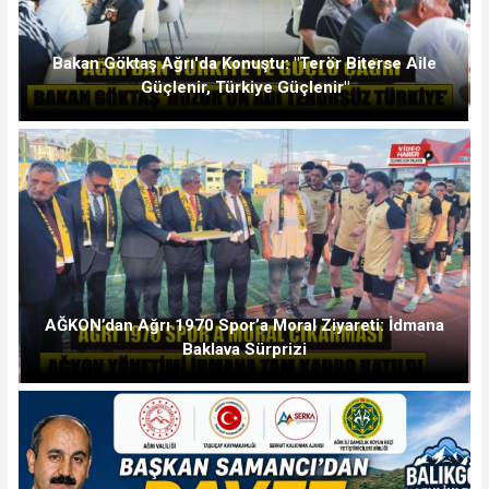
Bakan Göktaş Ağrı'da Konuştu: "Terör Biterse Aile
Güçlenir, Türkiye Güçlenir"
AĞKON’dan Ağrı 1970 Spor’a Moral Ziyareti: İdmana
Baklava Sürprizi