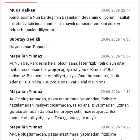
Musa Kalkan
30.06.2026 22:47
Kendi adıma Nuri kardeşimin başarıların devamını diliyorum inşallah
milletimiz için insanlarımız için hayırlı olmasını temenni eder ve
tekrar başarılar diliyorum
Subutay Gedikli
29.06.2026 16:36
Hayırlı olsun. Başarılar.
Maşallah Yılmaz
29.06.2026 15:37
M. Nuri bey kardeşim helal olsun sana. İster fizibiliteli olsun ister
fizibilitesiz olsun her projeyi ağrıya istiyoruz. Kime ne? Biz
istiyoruz. Biz memleket milliyetçisiyiz. Rauf hocama teşekkür
ederiz. 100. Yılda 100 proje sözü var. Helal olsun ona.
Maşallah Yılmaz
29.06.2026 14:30
Ar-Ge oluşturmadan, pazar araştırması yapmadan, fizibilite
hazırlamadan, maliyet çıkarmadan, talep analizi yapmadan, uzman
görüşü almadan da olsa her projeyi şehrimize istiyoruz. Biz
memleket milliyetçisiyiz. Téra çı, téra çı, té mayé.
Maşallah Yılmaz
29.06.2026 14:22
Ar-Ge oluşturmadan, pazar araştırması yapmadan, fizibilite