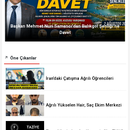
Başkan Mehmet Nuri Samancı'dan Balıkgöl Şenliği'ne
Davet
Öne Çıkanlar
İran’daki Çatışma Ağrılı Öğrencileri
Vurdu
Ağrılı Yükselen Hair, Saç Ekim Merkezi
Almanya’da Şube Açıyor!