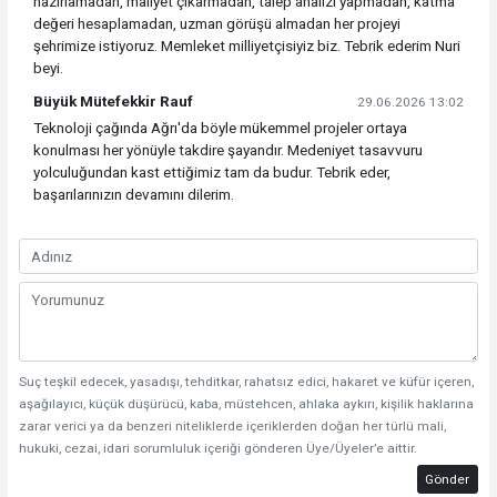
hazırlamadan, maliyet çıkarmadan, talep analizi yapmadan, katma
değeri hesaplamadan, uzman görüşü almadan her projeyi
şehrimize istiyoruz. Memleket milliyetçisiyiz biz. Tebrik ederim Nuri
beyi.
Büyük Mütefekkir Rauf
29.06.2026 13:02
Teknoloji çağında Ağrı'da böyle mükemmel projeler ortaya
konulması her yönüyle takdire şayandır. Medeniyet tasavvuru
yolculuğundan kast ettiğimiz tam da budur. Tebrik eder,
başarılarınızın devamını dilerim.
Suç teşkil edecek, yasadışı, tehditkar, rahatsız edici, hakaret ve küfür içeren,
aşağılayıcı, küçük düşürücü, kaba, müstehcen, ahlaka aykırı, kişilik haklarına
zarar verici ya da benzeri niteliklerde içeriklerden doğan her türlü mali,
hukuki, cezai, idari sorumluluk içeriği gönderen Üye/Üyeler’e aittir.
Gönder