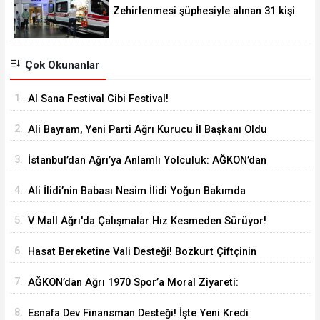
Zehirlenmesi şüphesiyle alınan 31 kişi
taburcu edildi
Çok Okunanlar
1.
Al Sana Festival Gibi Festival!
2.
Ali Bayram, Yeni Parti Ağrı Kurucu İl Başkanı Oldu
3.
İstanbul’dan Ağrı’ya Anlamlı Yolculuk: AĞKON’dan
Vefa Ziyareti
4.
Ali İlidi’nin Babası Nesim İlidi Yoğun Bakımda
5.
V Mall Ağrı'da Çalışmalar Hız Kesmeden Sürüyor!
İl Başkanı Yıldız ve Milletvekili Kilerci İnceledi
6.
Hasat Bereketine Vali Desteği! Bozkurt Çiftçinin
Yanında
7.
AĞKON’dan Ağrı 1970 Spor’a Moral Ziyareti:
İdmana Baklava Sürprizi
8.
Esnafa Dev Finansman Desteği! İşte Yeni Kredi