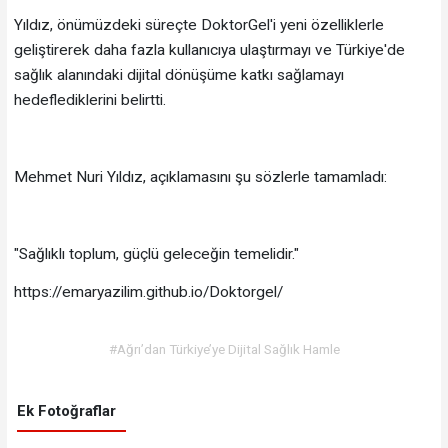
Yıldız, önümüzdeki süreçte DoktorGel'i yeni özelliklerle
geliştirerek daha fazla kullanıcıya ulaştırmayı ve Türkiye'de
sağlık alanındaki dijital dönüşüme katkı sağlamayı
hedeflediklerini belirtti.
Mehmet Nuri Yıldız, açıklamasını şu sözlerle tamamladı:
"Sağlıklı toplum, güçlü geleceğin temelidir."
https://emaryazilim.github.io/Doktorgel/
#Ağrı’dan Türkiye’ye Dijital Sağlık Hamle
Ek Fotoğraflar