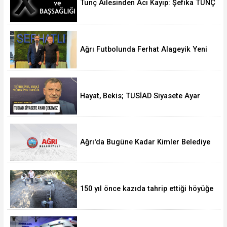
Tunç Ailesinden Acı Kayıp: Şefika TUNÇ
Hakk’a Yürüdü
Ağrı Futbolunda Ferhat Alageyik Yeni
Bir Hamle Başlatıyor
Hayat, Bekis; TUSİAD Siyasete Ayar
Çekemez
Ağrı'da Bugüne Kadar Kimler Belediye
Başkanlığı Yaptı
150 yıl önce kazıda tahrip ettiği höyüğe
yaklaştı