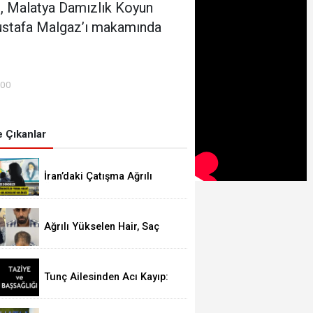
ı, Malatya Damızlık Koyun
ı Mustafa Malgaz’ı makamında
:00
 Çıkanlar
İran’daki Çatışma Ağrılı
Öğrencileri Vurdu
Ağrılı Yükselen Hair, Saç
Ekim Merkezi Almanya’da
Şube Açıyor!
Tunç Ailesinden Acı Kayıp:
Şefika TUNÇ Hakk’a Yürüdü