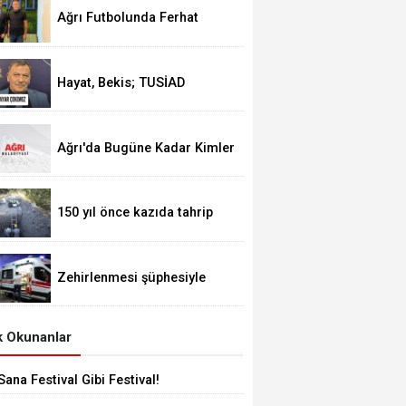
Ağrı Futbolunda Ferhat
Alageyik Yeni Bir Hamle
Başlatıyor
Hayat, Bekis; TUSİAD
Siyasete Ayar Çekemez
Ağrı'da Bugüne Kadar Kimler
Belediye Başkanlığı Yaptı
150 yıl önce kazıda tahrip
ettiği höyüğe yaklaştı
Zehirlenmesi şüphesiyle
alınan 31 kişi taburcu edildi
 Okunanlar
Sana Festival Gibi Festival!