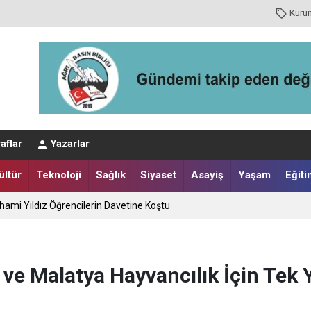
Kuru
aflar
Yazarlar
ültür
Teknoloji
Sağlık
Siyaset
Asayiş
Yaşam
Eğiti
sı Bir Felaketi Önledi
nuşu
r ve Malatya Hayvancılık İçin Tek
İlhami Yıldız Öğrencilerin Davetine Koştu