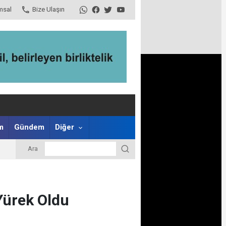
msal
Bize Ulaşın
m
Gündem
Diğer
Ara
 Yürek Oldu