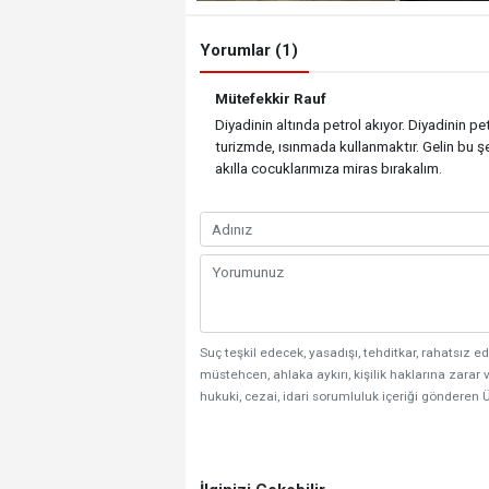
Yorumlar (1)
Mütefekkir Rauf
Diyadinin altında petrol akıyor. Diyadinin pe
turizmde, ısınmada kullanmaktır. Gelin bu ş
akılla cocuklarımıza miras bırakalım.
Suç teşkil edecek, yasadışı, tehditkar, rahatsız ed
müstehcen, ahlaka aykırı, kişilik haklarına zarar v
hukuki, cezai, idari sorumluluk içeriği gönderen Ü