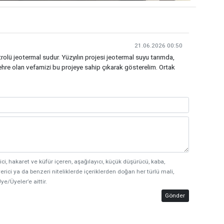
21.06.2026 00:50
trolü jeotermal sudur. Yüzyılın projesi jeotermal suyu tarımda,
ehre olan vefamizi bu projeye sahip çıkarak gösterelim. Ortak
ici, hakaret ve küfür içeren, aşağılayıcı, küçük düşürücü, kaba,
erici ya da benzeri niteliklerde içeriklerden doğan her türlü mali,
ye/Üyeler’e aittir.
Gönder