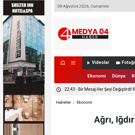
08 Ağustos 2026, Cumartesi
Videolar
Fotoğr
Ekonomi
Dünya
K
23:40 - İtfaiyenin Hızlı Müdahalesi Ola
Haberler
Ekonomi
23:08 - Gidilmeyen Köylere Vali Doku
Ağrı, Iğdı
22:43 - Bir Mesaj Her Şeyi Değiştirdi! 