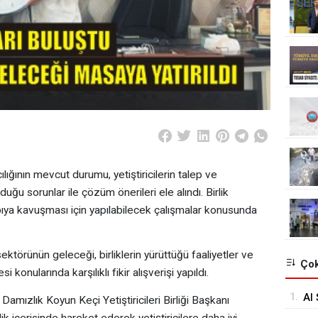
lığının mevcut durumu, yetiştiricilerin talep ve
duğu sorunlar ile çözüm önerileri ele alındı. Birlik
yapıya kavuşması için yapılabilecek çalışmalar konusunda
ktörünün geleceği, birliklerin yürüttüğü faaliyetler ve
Çok
i konularında karşılıklı fikir alışverişi yapıldı.
1.
Al 
amızlık Koyun Keçi Yetiştiricileri Birliği Başkanı
 içerisinde hareket ederek yetiştiricilere daha iyi