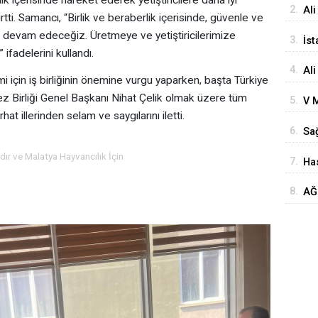
2.
Ali
ti. Samancı, “Birlik ve beraberlik içerisinde, güvenle ve
Ba
 devam edeceğiz. Üretmeye ve yetiştiricilerimize
3.
İst
ifadelerini kullandı.
Yo
4.
Ali
i için iş birliğinin önemine vurgu yaparken, başta Türkiye
Ba
ez Birliği Genel Başkanı Nihat Çelik olmak üzere tüm
5.
V M
hat illerinden selam ve saygılarını iletti.
Ke
6.
Sağ
ve 
Te
dır ve Malatya Hayvancılık İçin
7.
Has
Anl
Boz
8.
AĞ
Ziy