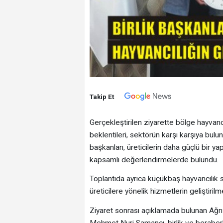
Takip Et
Gerçekleştirilen ziyarette bölge hayvancı
beklentileri, sektörün karşı karşıya bulun
başkanları, üreticilerin daha güçlü bir 
kapsamlı değerlendirmelerde bulundu.
Toplantıda ayrıca küçükbaş hayvancılık se
üreticilere yönelik hizmetlerin geliştirilmes
Ziyaret sonrası açıklamada bulunan Ağrı D
Mehmet Nuri Samancı, birlik ve beraberlik