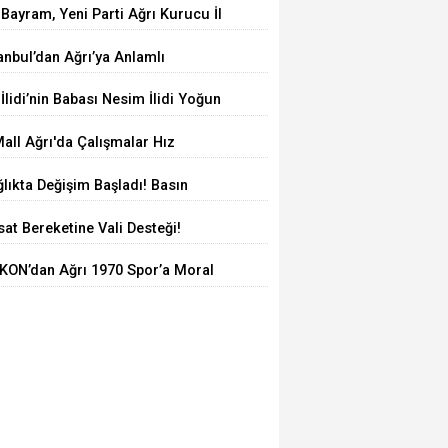
 Bayram, Yeni Parti Ağrı Kurucu İl
şkanı Oldu
anbul’dan Ağrı’ya Anlamlı
lculuk: AĞKON’dan Vefa Ziyareti
 İlidi’nin Babası Nesim İlidi Yoğun
kımda
all Ağrı'da Çalışmalar Hız
smeden Sürüyor! İl Başkanı Yıldız
lıkta Değişim Başladı! Basın
Milletvekili Kilerci İnceledi
msilcilerinden Yeni Yönetime
at Bereketine Vali Desteği!
amlı Ziyaret
kurt Çiftçinin Yanında
KON’dan Ağrı 1970 Spor’a Moral
areti: İdmana Baklava Sürprizi