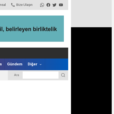
msal
Bize Ulaşın
m
Gündem
Diğer
Ara