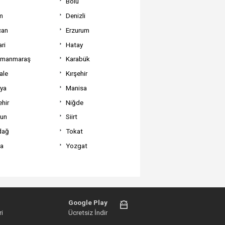
Bolu
m
Denizli
can
Erzurum
ri
Hatay
amanmaraş
Karabük
ale
Kırşehir
tya
Manisa
hir
Niğde
un
Siirt
dağ
Tokat
va
Yozgat
Google Play
i
Ücretsiz İndir