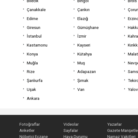
Bilecik
Bingöl
Bitlis
Çanakkale
Çankırı
Çoru
Edirne
Elazığ
Erzin
Giresun
Gümüşhane
Hakka
İstanbul
İzmir
Kahr
Kastamonu
Kayseri
Kırıkk
Konya
Kütahya
Mala
Muğla
Muş
Nevşe
Rize
Adapazarı
Sams
Şanlıurfa
Şırnak
Tekir
Uşak
Van
Yalo
Ankara
Fotoğraflar
Videolar
Yazarlar
Anketler
Sayfalar
Gazete Manşetler
Nöbetçi Eczane
Hava Durumu
Namaz Vakitleri