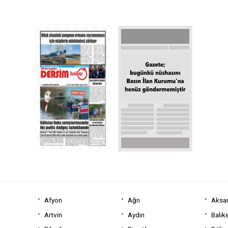
Afyon
Ağrı
Aksa
Artvin
Aydın
Balıke