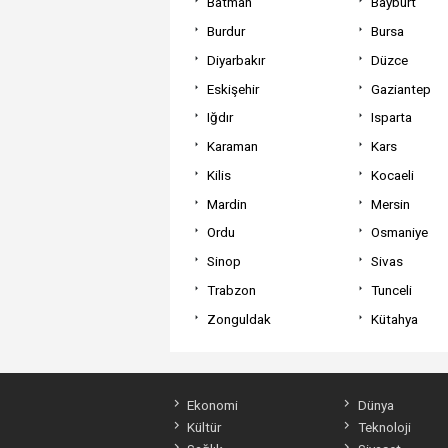
Batman
Bayburt
Burdur
Bursa
Diyarbakır
Düzce
Eskişehir
Gaziantep
Iğdır
Isparta
Karaman
Kars
Kilis
Kocaeli
Mardin
Mersin
Ordu
Osmaniye
Sinop
Sivas
Trabzon
Tunceli
Zonguldak
Kütahya
Ekonomi
Dünya
Kültür
Teknoloji