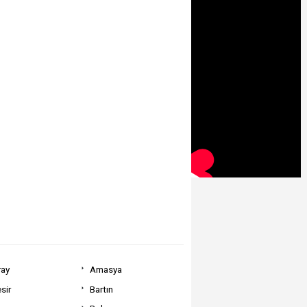
ray
Amasya
sir
Bartın