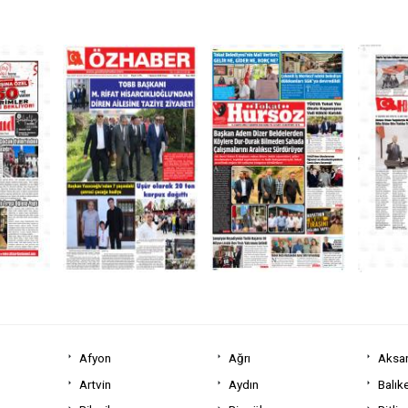
Afyon
Ağrı
Aksa
Artvin
Aydın
Balıke