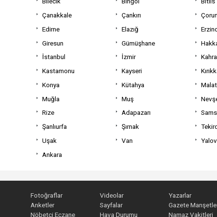
Bilecik
Bingöl
Bitlis
Çanakkale
Çankırı
Çoru
Edirne
Elazığ
Erzin
Giresun
Gümüşhane
Hakka
İstanbul
İzmir
Kahr
Kastamonu
Kayseri
Kırıkk
Konya
Kütahya
Mala
Muğla
Muş
Nevşe
Rize
Adapazarı
Sams
Şanlıurfa
Şırnak
Tekir
Uşak
Van
Yalo
Ankara
Fotoğraflar
Videolar
Yazarlar
Anketler
Sayfalar
Gazete Manşetler
Nöbetçi Eczane
Hava Durumu
Namaz Vakitleri