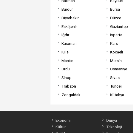
Batman
Bayburt
Burdur
Bursa
Diyarbakır
Düzce
Eskişehir
Gaziantep
Iğdır
Isparta
Karaman
Kars
Kilis
Kocaeli
Mardin
Mersin
Ordu
Osmaniye
Sinop
Sivas
Trabzon
Tunceli
Zonguldak
Kütahya
Ekonomi
Dünya
Kültür
Teknoloji