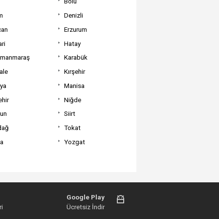
Bolu
m
Denizli
can
Erzurum
ri
Hatay
amanmaraş
Karabük
ale
Kırşehir
tya
Manisa
hir
Niğde
un
Siirt
dağ
Tokat
va
Yozgat
Google Play
i
Ücretsiz İndir