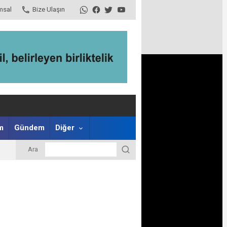
msal
Bize Ulaşın
m
Gündem
Diğer
Ara