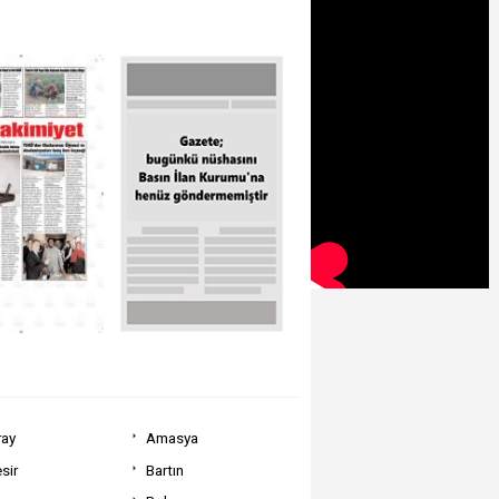
ray
Amasya
sir
Bartın