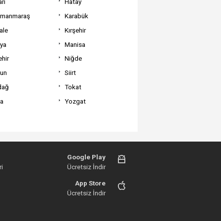
ri
Hatay
amanmaraş
Karabük
ale
Kırşehir
tya
Manisa
hir
Niğde
un
Siirt
dağ
Tokat
va
Yozgat
Google Play
i
Ücretsiz İndir
App Store
Ücretsiz İndir