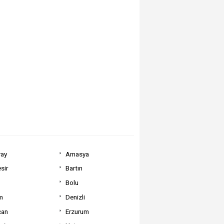
ray
Amasya
sir
Bartın
Bolu
m
Denizli
can
Erzurum