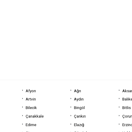
Afyon
Ağrı
Aksa
Artvin
Aydın
Balıke
Bilecik
Bingöl
Bitlis
Çanakkale
Çankırı
Çoru
Edirne
Elazığ
Erzin