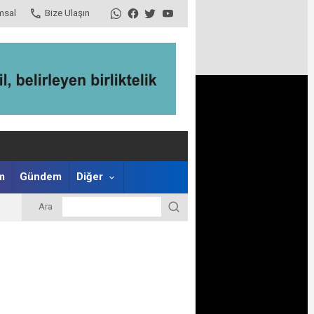
msal
Bize Ulaşın
m
Gündem
Diğer
Ara