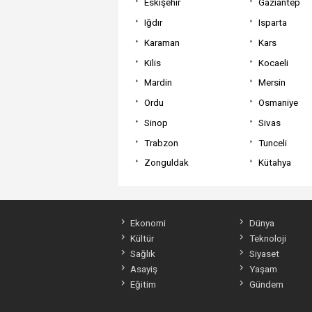
Eskişehir
Gaziantep
Iğdır
Isparta
Karaman
Kars
Kilis
Kocaeli
Mardin
Mersin
Ordu
Osmaniye
Sinop
Sivas
Trabzon
Tunceli
Zonguldak
Kütahya
Ekonomi
Dünya
Kültür
Teknoloji
Sağlık
Siyaset
Asayiş
Yaşam
Eğitim
Gündem