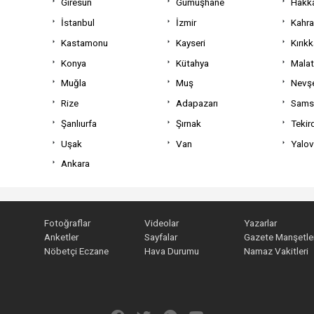
Giresun
Gümüşhane
Hakka
İstanbul
İzmir
Kahr
Kastamonu
Kayseri
Kırıkk
Konya
Kütahya
Mala
Muğla
Muş
Nevşe
Rize
Adapazarı
Sams
Şanlıurfa
Şırnak
Tekir
Uşak
Van
Yalo
Ankara
Fotoğraflar
Videolar
Yazarlar
Anketler
Sayfalar
Gazete Manşetler
Nöbetçi Eczane
Hava Durumu
Namaz Vakitleri