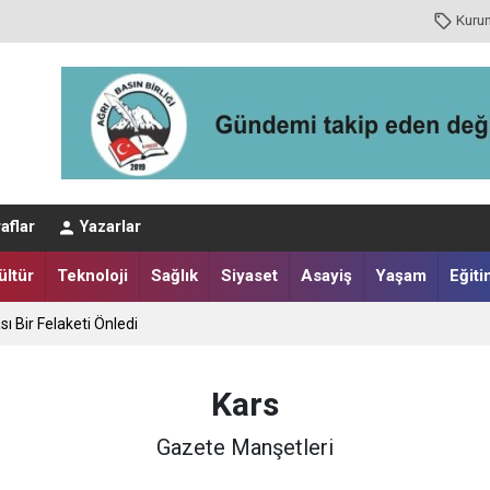
Kuru
aflar
Yazarlar
ültür
Teknoloji
Sağlık
Siyaset
Asayiş
Yaşam
Eğiti
sı Bir Felaketi Önledi
nuşu
Kars
Gazete Manşetleri
İlhami Yıldız Öğrencilerin Davetine Koştu