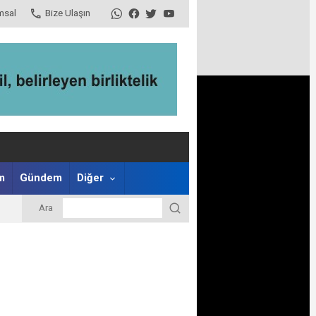
msal
Bize Ulaşın
m
Gündem
Diğer
Ara