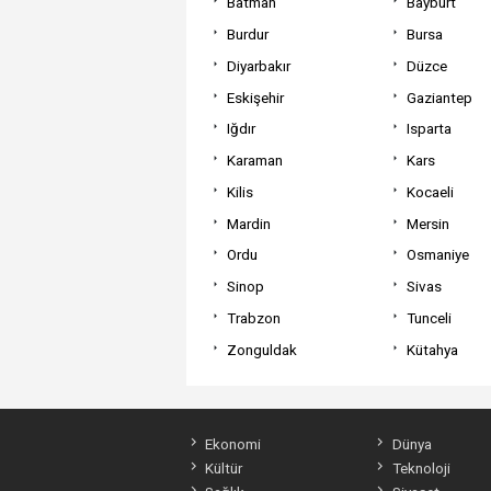
Batman
Bayburt
Burdur
Bursa
Diyarbakır
Düzce
Eskişehir
Gaziantep
Iğdır
Isparta
Karaman
Kars
Kilis
Kocaeli
Mardin
Mersin
Ordu
Osmaniye
Sinop
Sivas
Trabzon
Tunceli
Zonguldak
Kütahya
Ekonomi
Dünya
Kültür
Teknoloji