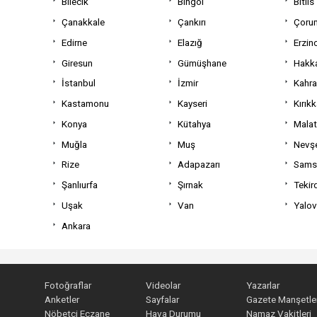
Bilecik
Bingöl
Bitlis
Çanakkale
Çankırı
Çoru
Edirne
Elazığ
Erzin
Giresun
Gümüşhane
Hakka
İstanbul
İzmir
Kahr
Kastamonu
Kayseri
Kırıkk
Konya
Kütahya
Mala
Muğla
Muş
Nevşe
Rize
Adapazarı
Sams
Şanlıurfa
Şırnak
Tekir
Uşak
Van
Yalo
Ankara
Fotoğraflar
Videolar
Yazarlar
Anketler
Sayfalar
Gazete Manşetler
Nöbetçi Eczane
Hava Durumu
Namaz Vakitleri