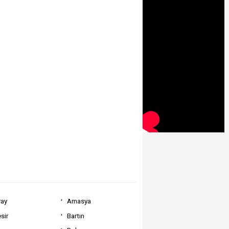
ray
Amasya
sir
Bartın