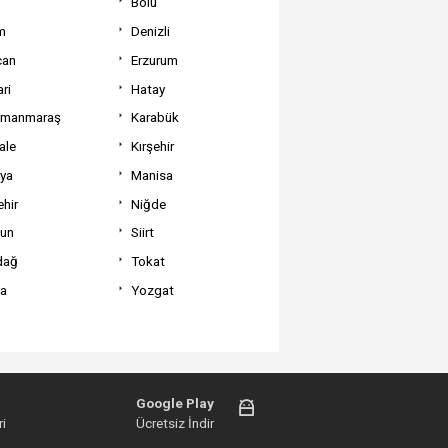
Bolu
m
Denizli
can
Erzurum
ri
Hatay
amanmaraş
Karabük
ale
Kırşehir
tya
Manisa
hir
Niğde
un
Siirt
dağ
Tokat
va
Yozgat
Google Play
i
Ücretsiz İndir