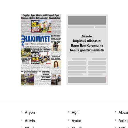
Afyon
Ağrı
Aksa
Artvin
Aydın
Balıke