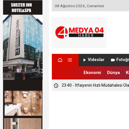
08 Ağustos 2026, Cumartesi
Videolar
Fotoğr
Ekonomi
Dünya
K
23:40 - İtfaiyenin Hızlı Müdahalesi Ola
23:08 - Gidilmeyen Köylere Vali Doku
22:43 - Bir Mesaj Her Şeyi Değiştirdi! 