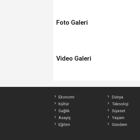
Foto Galeri
Video Galeri
Ekonomi
Dünya
Kültür
Teknoloji
Sağlık
Siyaset
Asayiş
Yaşam
Eğitim
Gündem