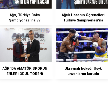
Ağrı, Türkiye Boks
Ağrılı Hocanın Öğrencileri
Şampiyonası'na Ev
Türkiye Şampiyonası’na
Sahipliği Yapacak
katılacak
AĞRI’DA AMATÖR SPORUN
Ukraynalı boksör Usyk
ENLERİ ÖDÜL TÖRENİ
unvanlarını korudu
GERÇEKLEŞTİRİLDİ