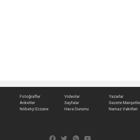
Fotoğraflar
Videolar
Yazarlar
Anketler
Sayfalar
Gazete Manşetler
Nöbetçi Eczane
Hava Durumu
Namaz Vakitleri