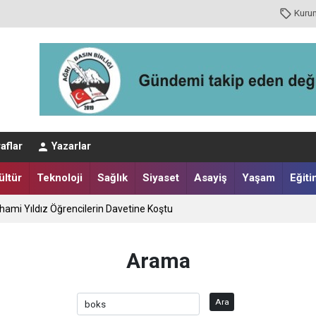
Kuru
aflar
Yazarlar
ültür
Teknoloji
Sağlık
Siyaset
Asayiş
Yaşam
Eğiti
sı Bir Felaketi Önledi
nuşu
Arama
İlhami Yıldız Öğrencilerin Davetine Koştu
Ara