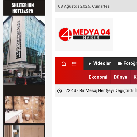
08 Ağustos 2026, Cumartesi
Videolar
Fotoğr
Ekonomi
Dünya
K
23:40 - İtfaiyenin Hızlı Müdahalesi Ola
23:08 - Gidilmeyen Köylere Vali Doku
22:43 - Bir Mesaj Her Şeyi Değiştirdi! 