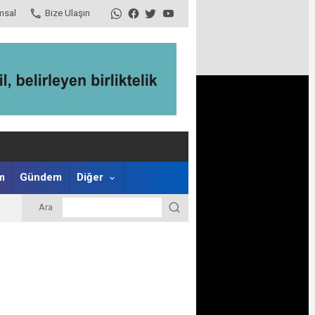
msal
Bize Ulaşın
m
Gündem
Diğer
Ara