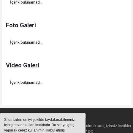
İçerik bulunamadı.
Foto Galeri
İçerik bulunamadı.
Video Galeri
İçerik bulunamadı.
Sitemizden en iyi şekilde faydalanabilmeniz
için çerezler kullanılmaktadır. Bu siteye giriş
Sitemizde bulunan içeriklerin tüm hakları saklı tutulmaktadır, izinsiz içerikler
yaparak çerez kullanımını kabul etmiş
kullanılamaz. Copyright 2020©