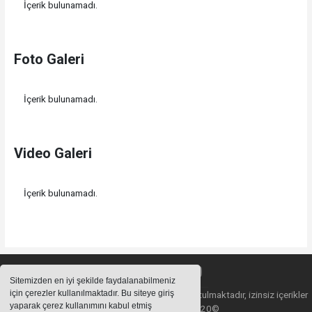
İçerik bulunamadı.
Foto Galeri
İçerik bulunamadı.
Video Galeri
İçerik bulunamadı.
Sitemizden en iyi şekilde faydalanabilmeniz
için çerezler kullanılmaktadır. Bu siteye giriş
Sitemizde bulunan içeriklerin tüm hakları saklı tutulmaktadır, izinsiz içerikler
yaparak çerez kullanımını kabul etmiş
kullanılamaz. Copyright 2020©