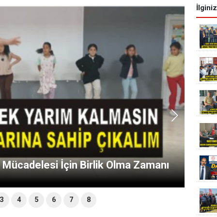
İlgini
k Mücadelesi İçin Birlik Olma Zamanı
3
4
5
6
7
8