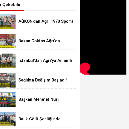
zi Çekebilir
AĞKON’dan Ağrı 1970 Spor’a
Moral Ziyareti: İdmana
Baklava Sürprizi
Bakan Göktaş Ağrı'da
Konuştu: "Terör Biterse Aile
Güçlenir, Türkiye Güçlenir"
İstanbul’dan Ağrı’ya Anlamlı
Yolculuk: AĞKON’dan Vefa
Ziyareti
Sağlıkta Değişim Başladı!
Basın Temsilcilerinden Yeni
“Ağrı’nın Gururu: Karaköse Spor ve Sanat Ku
Yönetime Anlamlı Ziyaret
Şampiyonu”
Başkan Mehmet Nuri
Samancı'dan Balıkgöl
Şenliği'ne Davet
Balık Gölü Şenliği'nde
AĞKON Rüzgârı Esti