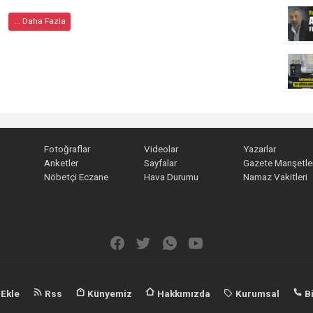
... Daha Fazla
Fotoğraflar
Videolar
Yazarlar
Anketler
Sayfalar
Gazete Manşetler
Nöbetçi Eczane
Hava Durumu
Namaz Vakitleri
 Ekle
Rss
Künyemiz
Hakkımızda
Kurumsal
Bi