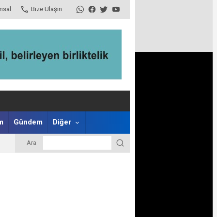
msal
Bize Ulaşın
m
Gündem
Diğer
Ara