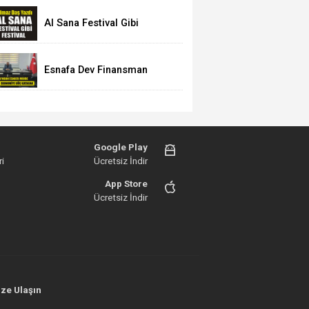
Al Sana Festival Gibi
Festival!
Esnafa Dev Finansman
Desteği! İşte Yeni Kredi
Limitleri
Google Play
i
Ücretsiz İndir
App Store
Ücretsiz İndir
ze Ulaşın