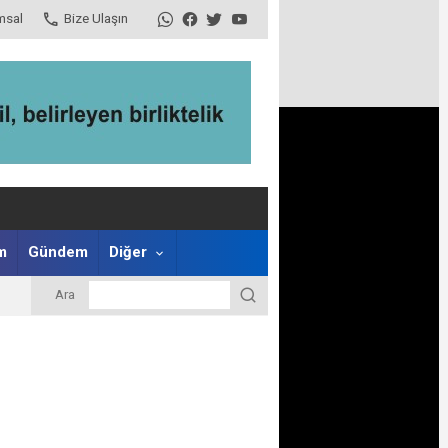
msal
Bize Ulaşın
m
Gündem
Diğer
Ara