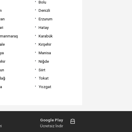
Bolu
m
Denizli
can
Erzurum
ri
Hatay
amanmaraş
Karabük
ale
Kırşehir
tya
Manisa
hir
Niğde
un
Siirt
dağ
Tokat
va
Yozgat
Google Play
i
Ücretsiz İndir