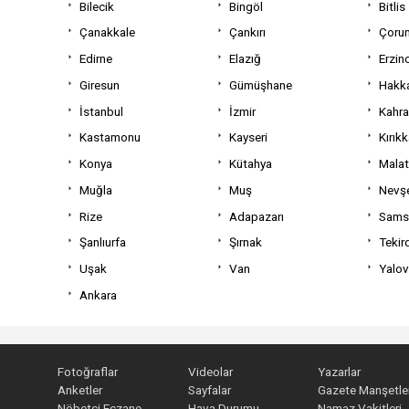
Bilecik
Bingöl
Bitlis
Çanakkale
Çankırı
Çoru
Edirne
Elazığ
Erzin
Giresun
Gümüşhane
Hakka
İstanbul
İzmir
Kahr
Kastamonu
Kayseri
Kırıkk
Konya
Kütahya
Mala
Muğla
Muş
Nevşe
Rize
Adapazarı
Sams
Şanlıurfa
Şırnak
Tekir
Uşak
Van
Yalo
Ankara
Fotoğraflar
Videolar
Yazarlar
Anketler
Sayfalar
Gazete Manşetler
Nöbetçi Eczane
Hava Durumu
Namaz Vakitleri