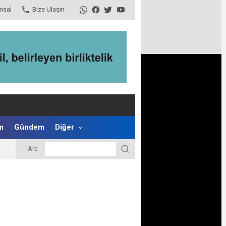
msal
Bize Ulaşın
m
Gündem
Diğer
Ara