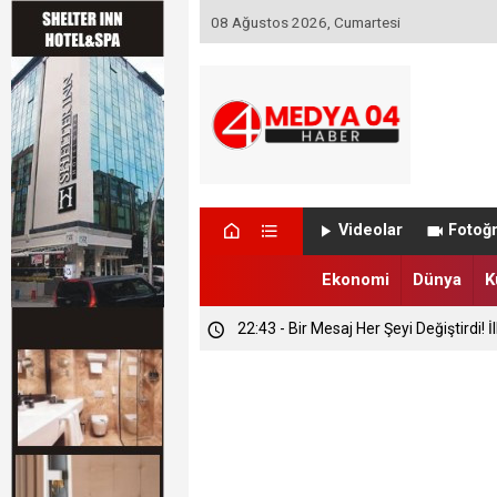
08 Ağustos 2026, Cumartesi
23:40 - İtfaiyenin Hızlı Müdahalesi Ola
Videolar
Fotoğr
23:08 - Gidilmeyen Köylere Vali Doku
Ekonomi
Dünya
K
22:43 - Bir Mesaj Her Şeyi Değiştirdi! 