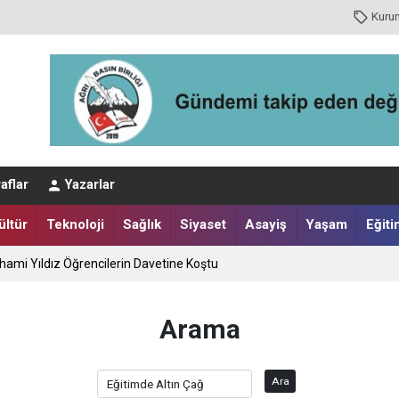
Kuru
sı Bir Felaketi Önledi
aflar
Yazarlar
nuşu
ültür
Teknoloji
Sağlık
Siyaset
Asayiş
Yaşam
Eğiti
İlhami Yıldız Öğrencilerin Davetine Koştu
Arama
Ara