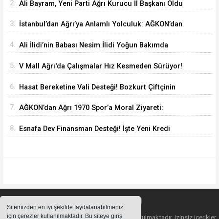
2.
Ali Bayram, Yeni Parti Ağrı Kurucu İl Başkanı Oldu
3.
İstanbul’dan Ağrı’ya Anlamlı Yolculuk: AĞKON’dan
Vefa Ziyareti
4.
Ali İlidi’nin Babası Nesim İlidi Yoğun Bakımda
5.
V Mall Ağrı'da Çalışmalar Hız Kesmeden Sürüyor!
İl Başkanı Yıldız ve Milletvekili Kilerci İnceledi
6.
Hasat Bereketine Vali Desteği! Bozkurt Çiftçinin
Yanında
7.
AĞKON’dan Ağrı 1970 Spor’a Moral Ziyareti:
İdmana Baklava Sürprizi
8.
Esnafa Dev Finansman Desteği! İşte Yeni Kredi
Limitleri
Sitemizden en iyi şekilde faydalanabilmeniz
için çerezler kullanılmaktadır. Bu siteye giriş
Sitemizde bulunan içeriklerin tüm hakları saklı tutulmaktadır, izinsiz içerikler