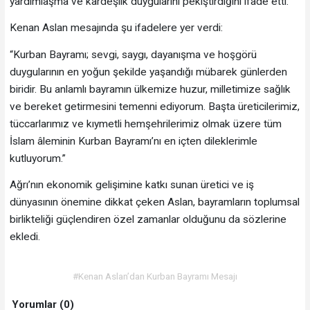
yardımlaşma ve kardeşlik duygularını pekiştirdiğini ifade etti.
Kenan Aslan mesajında şu ifadelere yer verdi:
“Kurban Bayramı; sevgi, saygı, dayanışma ve hoşgörü
duygularının en yoğun şekilde yaşandığı mübarek günlerden
biridir. Bu anlamlı bayramın ülkemize huzur, milletimize sağlık
ve bereket getirmesini temenni ediyorum. Başta üreticilerimiz,
tüccarlarımız ve kıymetli hemşehrilerimiz olmak üzere tüm
İslam âleminin Kurban Bayramı’nı en içten dileklerimle
kutluyorum.”
Ağrı’nın ekonomik gelişimine katkı sunan üretici ve iş
dünyasının önemine dikkat çeken Aslan, bayramların toplumsal
birlikteliği güçlendiren özel zamanlar olduğunu da sözlerine
ekledi.
#Kenan Aslan’dan Kurban Bayramı Mesajı
Yorumlar (0)