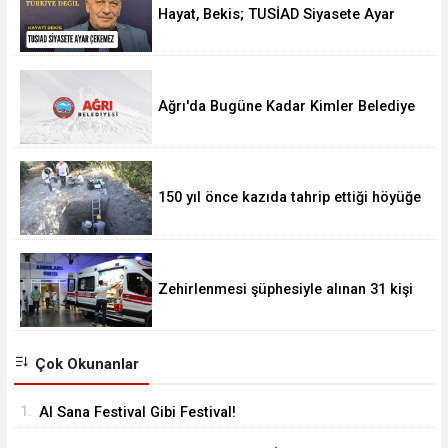
Hayat, Bekis; TUSİAD Siyasete Ayar
Çekemez
Ağrı'da Bugüne Kadar Kimler Belediye
Başkanlığı Yaptı
150 yıl önce kazıda tahrip ettiği höyüğe
yaklaştı
Zehirlenmesi şüphesiyle alınan 31 kişi
taburcu edildi
Çok Okunanlar
1.
Al Sana Festival Gibi Festival!