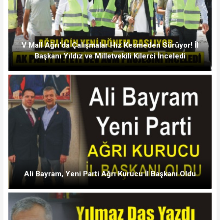
V Mall Ağrı'da Çalışmalar Hız Kesmeden Sürüyor! İl
Başkanı Yıldız ve Milletvekili Kilerci İnceledi
Ali Bayram, Yeni Parti Ağrı Kurucu İl Başkanı Oldu