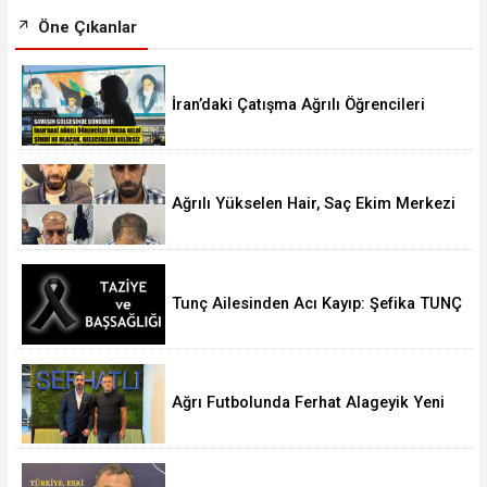
Öne Çıkanlar
İran’daki Çatışma Ağrılı Öğrencileri
Vurdu
Ağrılı Yükselen Hair, Saç Ekim Merkezi
Almanya’da Şube Açıyor!
Tunç Ailesinden Acı Kayıp: Şefika TUNÇ
Hakk’a Yürüdü
Ağrı Futbolunda Ferhat Alageyik Yeni
Bir Hamle Başlatıyor